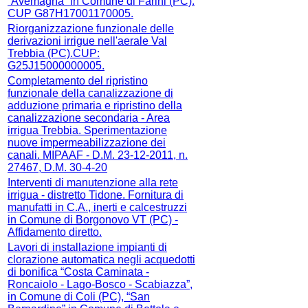
“Avemagna” in Comune di Farini (PC).
CUP G87H17001170005.
Riorganizzazione funzionale delle
derivazioni irrigue nell'aerale Val
Trebbia (PC).CUP:
G25J15000000005.
Completamento del ripristino
funzionale della canalizzazione di
adduzione primaria e ripristino della
canalizzazione secondaria - Area
irrigua Trebbia. Sperimentazione
nuove impermeabilizzazione dei
canali. MIPAAF - D.M. 23-12-2011, n.
27467, D.M. 30-4-20
Interventi di manutenzione alla rete
irrigua - distretto Tidone. Fornitura di
manufatti in C.A., inerti e calcestruzzi
in Comune di Borgonovo VT (PC) -
Affidamento diretto.
Lavori di installazione impianti di
clorazione automatica negli acquedotti
di bonifica “Costa Caminata -
Roncaiolo - Lago-Bosco - Scabiazza”,
in Comune di Coli (PC), “San