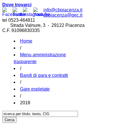
Dove trovarci
info@cbpiacenza.it
cbpiacenza@pec.it
tel 0523-464811
Strada Valnure, 3 - 29122 Piacenza
C.F. 91096830335
Home
/
Menu amministrazione
trasparente
/
Bandi di gara e contratti
/
Gare espletate
/
2018