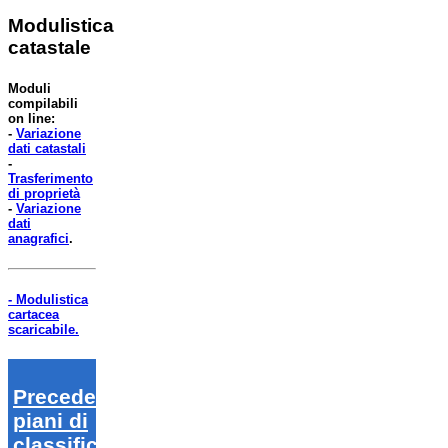
Modulistica
catastale
Moduli
compilabili
on line:
-
Variazione
dati catastali
-
Trasferimento
di proprietà
-
Variazione
dati
anagrafici
.
- Modulistica
cartacea
scaricabile.
Precedenti
piani di
classifica