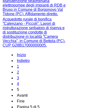
Manutenzione straordinaria
elettropompe degli impianti di RDB e
Bruso in Comune di Borgonovo Val
Tidone (PC). Affidamento diretto.
Acquedotto rurale di bonifica
“Calenzano - Piccoli”. Lavori di
ristrutturazione serbatoio di riserva e
di sostituzione condotte di
distribuzione in località “Camera
Vecchia”, in Comune di Bettola (PC).
CUP G28B17000000005.
Inizio
Indietro
1
2
3
4
5
Avanti
Fine
Pagina 5 di 5