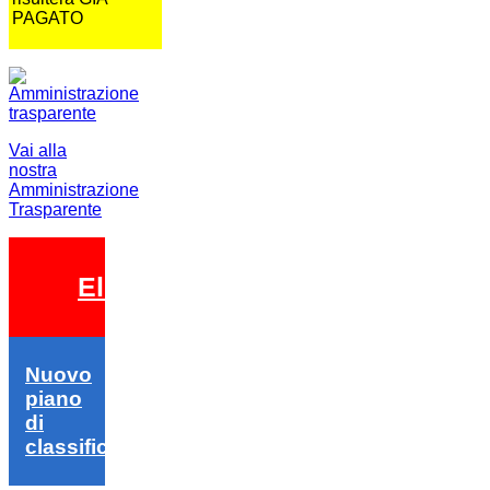
PAGATO
Vai alla
nostra
Amministrazione
Trasparente
Elezioni 2026
Nuovo
piano
di
classifica