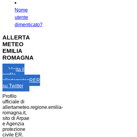
Nome
utente
dimenticato?
ALLERTA
METEO
EMILIA
ROMAGNA
Visita il
profilo
allertameteoRER
su Twitter
Profilo
ufficiale di
allertameteo.regione.emilia-
romagna.it,
sito di Arpae
e Agenzia
protezione
civile ER.