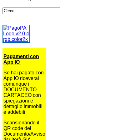
Pagamenti con
App IO
Se hai pagato con
App IO riceverai
comunque il
DOCUMENTO
CARTACEO con
spiegazioni e
dettaglio immobili
e addebiti.
Scansionando il
QR code del
Documento/Avviso
risulterà GIA