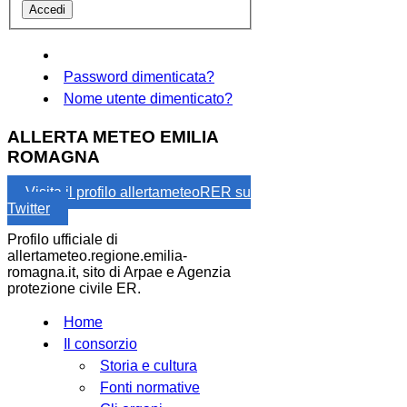
Password dimenticata?
Nome utente dimenticato?
ALLERTA METEO EMILIA
ROMAGNA
Visita il profilo allertameteoRER su
Twitter
Profilo ufficiale di
allertameteo.regione.emilia-
romagna.it, sito di Arpae e Agenzia
protezione civile ER.
Home
Il consorzio
Storia e cultura
Fonti normative