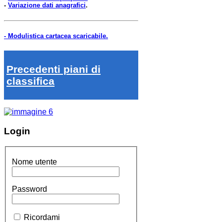
-
Variazione dati anagrafici
.
- Modulistica cartacea scaricabile.
Precedenti piani di
classifica
Login
Nome utente
Password
Ricordami