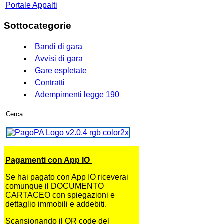
Portale Appalti
Sottocategorie
Bandi di gara
Avvisi di gara
Gare espletate
Contratti
Adempimenti legge 190
Pagamenti con App IO
Se hai pagato con App IO riceverai
comunque il DOCUMENTO
CARTACEO con spiegazioni e
dettaglio immobili e addebiti.
Scansionando il QR code del