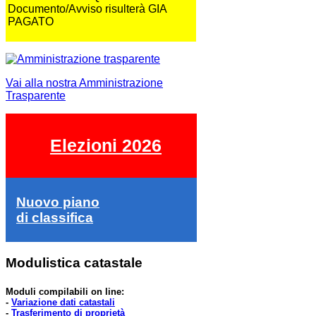
Documento/Avviso risulterà GIA
PAGATO
Vai alla nostra Amministrazione
Trasparente
Elezioni 2026
Nuovo piano
di classifica
Modulistica catastale
Moduli compilabili on line:
-
Variazione dati catastali
-
Trasferimento di proprietà