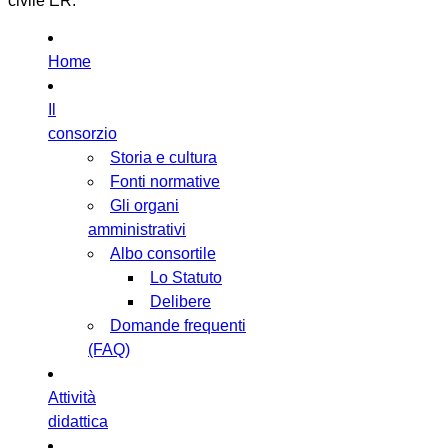
civile ER.
Home
Il
consorzio
Storia e cultura
Fonti normative
Gli organi
amministrativi
Albo consortile
Lo Statuto
Delibere
Domande frequenti
(FAQ)
Attività
didattica