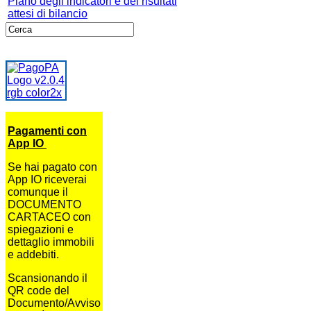
Piano degli indicatori e dei risultati
attesi di bilancio
Pagamenti con
App IO
Se hai pagato con
App IO riceverai
comunque il
DOCUMENTO
CARTACEO con
spiegazioni e
dettaglio immobili
e addebiti.
Scansionando il
QR code del
Documento/Avviso