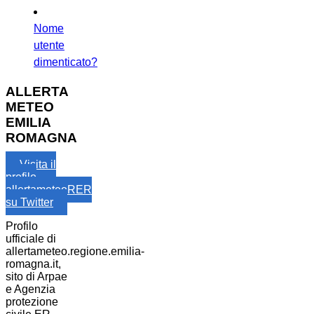
Nome
utente
dimenticato?
ALLERTA
METEO
EMILIA
ROMAGNA
Visita il
profilo
allertameteoRER
su Twitter
Profilo
ufficiale di
allertameteo.regione.emilia-
romagna.it,
sito di Arpae
e Agenzia
protezione