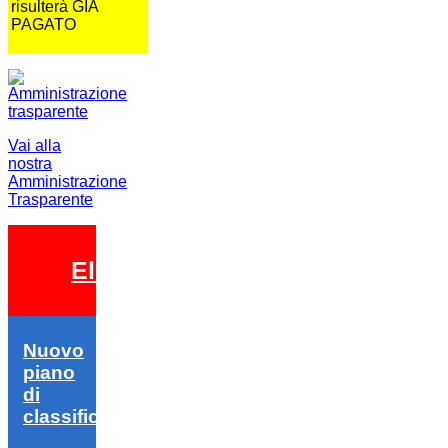
risulterà GIA
PAGATO
Vai alla
nostra
Amministrazione
Trasparente
Elezioni 2026
Nuovo
piano
di
classifica