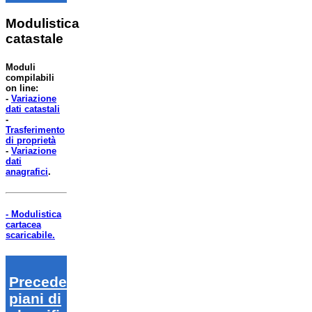
Modulistica
catastale
Moduli
compilabili
on line:
-
Variazione
dati catastali
-
Trasferimento
di proprietà
-
Variazione
dati
anagrafici
.
- Modulistica
cartacea
scaricabile.
Precedenti
piani di