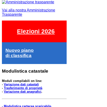
Vai alla nostra Amministrazione
Trasparente
Elezioni 2026
Nuovo piano
di classifica
Modulistica catastale
Moduli compilabili on line:
-
Variazione dati catastali
-
Trasferimento di proprietà
-
Variazione dati anagrafici
.
- Modulistica cartacea scaricabile.