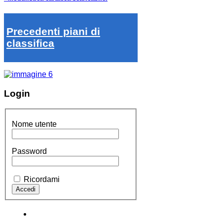
Precedenti piani di
classifica
Login
Nome utente
Password
Ricordami