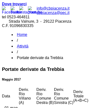
Dove trovarci
info@cbpiacenza.it
cbpiacenza@pec.it
tel 0523-464811
Strada Valnure, 3 - 29122 Piacenza
C.F. 91096830335
Home
/
Attività
/
Portate derivate da Trebbia
Portate derivate da Trebbia
Maggio 2017
Deriv.
Deriv.
Deriv.
Deriv.
Rio
Rio
Rio
Data
Totale
Villano
Comune
Comune
(A+B+C)
(A)
Destra (B)
Sinistra (C)
01-mag-