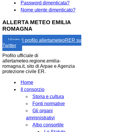
Password dimenticata?
Nome utente dimenticato?
ALLERTA METEO EMILIA
ROMAGNA
Visita il profilo allertameteoRER su
Twitter
Profilo ufficiale di
allertameteo.regione.emilia-
romagna.it, sito di Arpae e Agenzia
protezione civile ER.
Home
Il consorzio
Storia e cultura
Fonti normative
Gli organi
amministrativi
Albo consortile
Lo Statuto