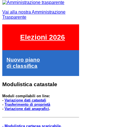
Vai alla nostra Amministrazione
Trasparente
Elezioni 2026
Nuovo piano
di classifica
Modulistica catastale
Moduli compilabili on line:
-
Variazione dati catastali
-
Trasferimento di proprietà
-
Variazione dati anagrafici
.
- Modulistica cartacea scaricabile.