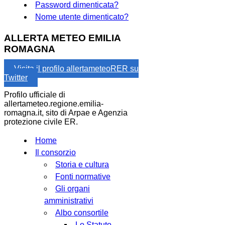
Password dimenticata?
Nome utente dimenticato?
ALLERTA METEO EMILIA
ROMAGNA
Visita il profilo allertameteoRER su
Twitter
Profilo ufficiale di
allertameteo.regione.emilia-
romagna.it, sito di Arpae e Agenzia
protezione civile ER.
Home
Il consorzio
Storia e cultura
Fonti normative
Gli organi
amministrativi
Albo consortile
Lo Statuto