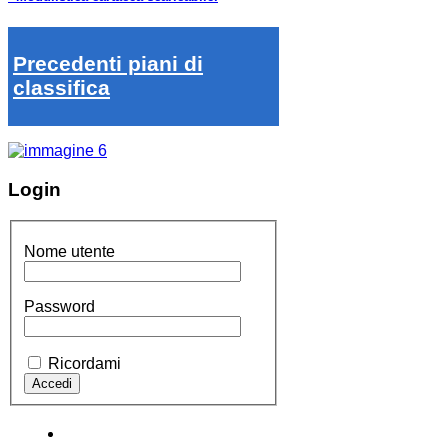
Precedenti piani di
classifica
Login
Nome utente
Password
Ricordami