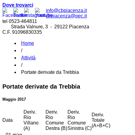
Dove trovarci
info@cbpiacenza.it
cbpiacenza@pec.it
tel 0523-464811
Strada Valnure, 3 - 29122 Piacenza
C.F. 91096830335
Home
/
Attività
/
Portate derivate da Trebbia
Portate derivate da Trebbia
Maggio 2017
Deriv.
Deriv.
Deriv.
Deriv.
Rio
Rio
Rio
Data
Totale
Villano
Comune
Comune
(A+B+C)
(A)
Destra (B)
Sinistra (C)
01-mag-