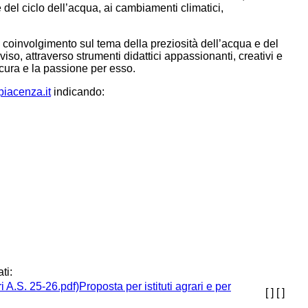
e del ciclo dell’acqua, ai cambiamenti climatici,
 coinvolgimento sul tema della preziosità dell’acqua e del
so, attraverso strumenti didattici appassionanti, creativi e
a cura e la passione per esso.
iacenza.it
indicando:
ti:
Proposta per istituti agrari e per
[ ]
[ ]