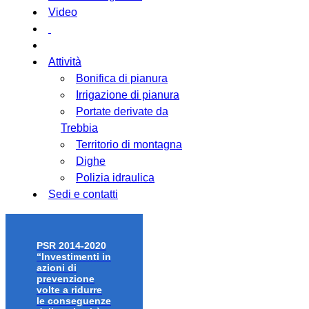
Video
Attività
Bonifica di pianura
Irrigazione di pianura
Portate derivate da
Trebbia
Territorio di montagna
Dighe
Polizia idraulica
Sedi e contatti
PSR 2014-2020
“Investimenti in
azioni di
prevenzione
volte a ridurre
le conseguenze