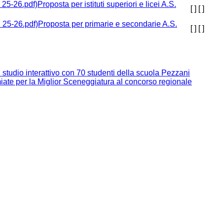
Proposta per istituti superiori e licei A.S.
[ ]
[ ]
Proposta per primarie e secondarie A.S.
[ ]
[ ]
studio interattivo con 70 studenti della scuola Pezzani
iate per la Miglior Sceneggiatura al concorso regionale