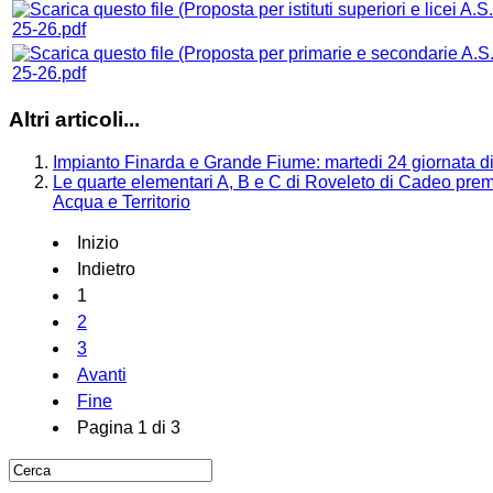
25-26.pdf
25-26.pdf
Altri articoli...
Impianto Finarda e Grande Fiume: martedi 24 giornata di 
Le quarte elementari A, B e C di Roveleto di Cadeo prem
Acqua e Territorio
Inizio
Indietro
1
2
3
Avanti
Fine
Pagina 1 di 3