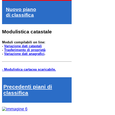
Nuovo piano
di classifica
Modulistica catastale
Moduli compilabili on line:
-
Variazione dati catastali
-
Trasferimento di proprietà
-
Variazione dati anagrafici
.
- Modulistica cartacea scaricabile.
Precedenti piani di
classifica