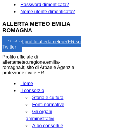
Password dimenticata?
Nome utente dimenticato?
ALLERTA METEO EMILIA
ROMAGNA
Visita il profilo allertameteoRER su
Twitter
Profilo ufficiale di
allertameteo.regione.emilia-
romagna.it, sito di Arpae e Agenzia
protezione civile ER.
Home
Il consorzio
Storia e cultura
Fonti normative
Gli organi
amministrativi
Albo consortile