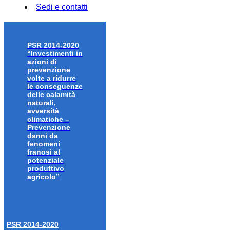
Sedi e contatti
PSR 2014-2020
“Investimenti in
azioni di
prevenzione
volte a ridurre
le conseguenze
delle calamità
naturali,
avversità
climatiche –
Prevenzione
danni da
fenomeni
franosi al
potenziale
produttivo
agricolo”
PSR 2014-2020