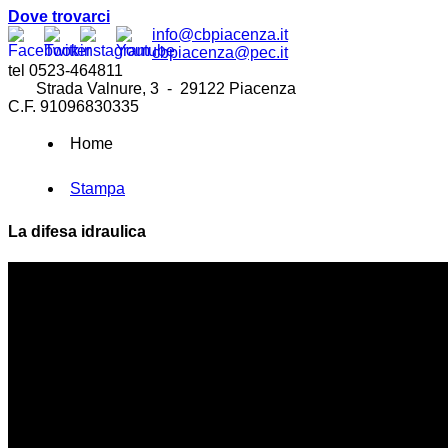
Dove trovarci
info@cbpiacenza.it
cbpiacenza@pec.it
tel 0523-464811
Strada Valnure, 3 - 29122 Piacenza
C.F. 91096830335
Home
Stampa
La difesa idraulica