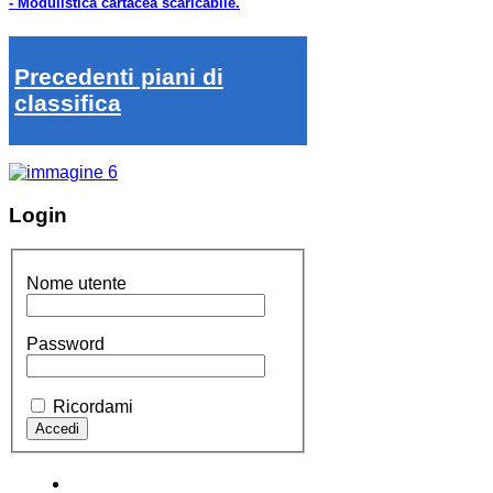
- Modulistica cartacea scaricabile.
Precedenti piani di
classifica
Login
Nome utente
Password
Ricordami