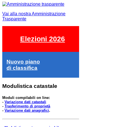
Vai alla nostra Amministrazione
Trasparente
Elezioni 2026
Nuovo piano
di classifica
Modulistica catastale
Moduli compilabili on line:
-
Variazione dati catastali
-
Trasferimento di proprietà
-
Variazione dati anagrafici
.