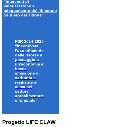
"Interventi di
valorizzazione e
adeguamento dell’itinerario
Sentiero del Tidone"
PSR 2014-2020
“Incentivare
l'uso efficiente
delle risorse e il
passaggio a
un'economia a
bassa
emissione di
carbonio e
resiliente al
clima nel
settore
agroalimentare
e forestale”
Progetto LIFE CLAW