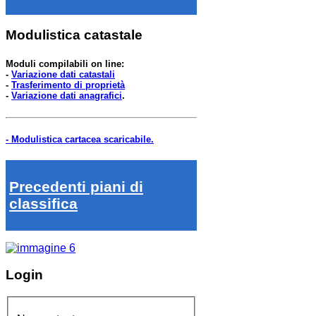
Modulistica catastale
Moduli compilabili on line:
-
Variazione dati catastali
-
Trasferimento di proprietà
-
Variazione dati anagrafici
.
- Modulistica cartacea scaricabile.
Precedenti piani di
classifica
Login