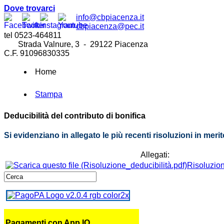
Dove trovarci
info@cbpiacenza.it
cbpiacenza@pec.it
tel 0523-464811
Strada Valnure, 3 - 29122 Piacenza
C.F. 91096830335
Home
Stampa
Deducibilità del contributo di bonifica
Si evidenziano in allegato le più recenti risoluzioni in meri
Allegati:
Risoluzion
Pagamenti con App IO