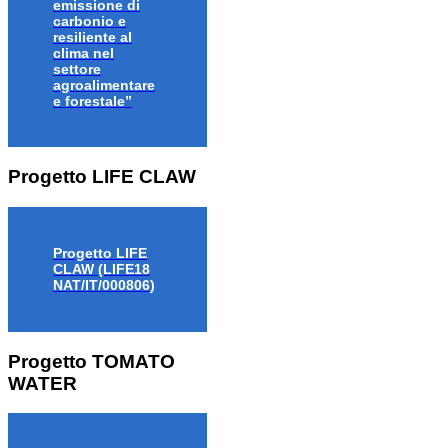
emissione di
carbonio e
resiliente al
clima nel
settore
agroalimentare
e forestale”
Progetto LIFE CLAW
Progetto LIFE
CLAW (LIFE18
NAT/IT/000806)
Progetto TOMATO
WATER