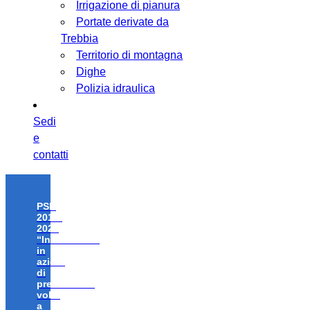
Irrigazione di pianura
Portate derivate da
Trebbia
Territorio di montagna
Dighe
Polizia idraulica
Sedi
e
contatti
PSR
2014-
2020
“Investimenti
in
azioni
di
prevenzione
volte
a