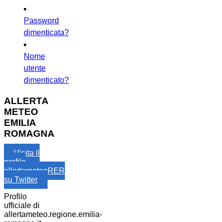
Password
dimenticata?
Nome
utente
dimenticato?
ALLERTA
METEO
EMILIA
ROMAGNA
Visita il
profilo
allertameteoRER
su Twitter
Profilo
ufficiale di
allertameteo.regione.emilia-