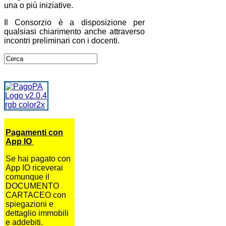
una o più iniziative.
Il Consorzio è a disposizione per
qualsiasi chiarimento anche attraverso
incontri preliminari con i docenti.
Pagamenti con
App IO
Se hai pagato con
App IO riceverai
comunque il
DOCUMENTO
CARTACEO con
spiegazioni e
dettaglio immobili
e addebiti.