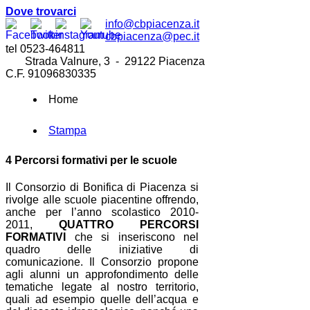
Dove trovarci
info@cbpiacenza.it
cbpiacenza@pec.it
tel 0523-464811
Strada Valnure, 3 - 29122 Piacenza
C.F. 91096830335
Home
Stampa
4 Percorsi formativi per le scuole
Il Consorzio di Bonifica di Piacenza si
rivolge alle scuole piacentine offrendo,
anche per l’anno scolastico 2010-
2011,
QUATTRO PERCORSI
FORMATIVI
che si inseriscono nel
quadro delle iniziative di
comunicazione. Il Consorzio propone
agli alunni un approfondimento delle
tematiche legate al nostro territorio,
quali ad esempio quelle dell’acqua e