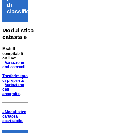
di
classifica
Modulistica
catastale
Moduli
compilabili
on line:
-
Variazione
dati catastali
-
Trasferimento
di proprietà
-
Variazione
dati
anagrafici
.
- Modulistica
cartacea
scaricabile.