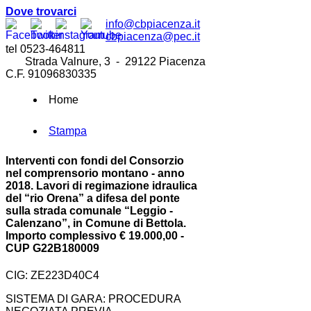
Dove trovarci
info@cbpiacenza.it
cbpiacenza@pec.it
tel 0523-464811
Strada Valnure, 3 - 29122 Piacenza
C.F. 91096830335
Home
Stampa
Interventi con fondi del Consorzio
nel comprensorio montano - anno
2018. Lavori di regimazione idraulica
del “rio Orena” a difesa del ponte
sulla strada comunale “Leggio -
Calenzano”, in Comune di Bettola.
Importo complessivo € 19.000,00 -
CUP G22B180009
CIG: ZE223D40C4
SISTEMA DI GARA: PROCEDURA