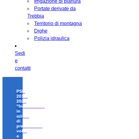
Irrigazione di pianura
Portate derivate da
Trebbia
Territorio di montagna
Dighe
Polizia idraulica
Sedi
e
contatti
PSR
2014-
2020
“Investimenti
in
azioni
di
prevenzione
volte
a