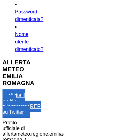
Password
dimenticata?
Nome
utente
dimenticato?
ALLERTA
METEO
EMILIA
ROMAGNA
Visita il
profilo
allertameteoRER
su Twitter
Profilo
ufficiale di
allertameteo.regione.emilia-
romagna.it,