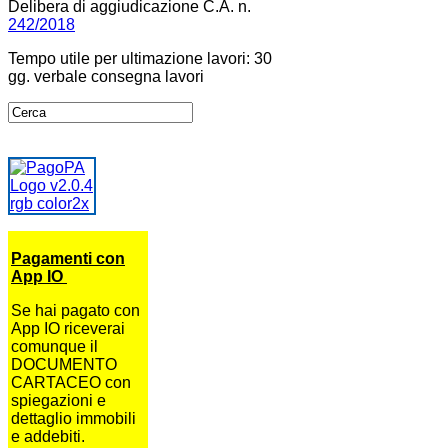
Delibera di aggiudicazione C.A. n.
242/2018
Tempo utile per ultimazione lavori: 30
gg. verbale consegna lavori
Pagamenti con
App IO
Se hai pagato con
App IO riceverai
comunque il
DOCUMENTO
CARTACEO con
spiegazioni e
dettaglio immobili
e addebiti.