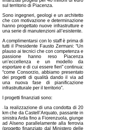
finanziati progetti per 40 milioni di euro
sul territorio di Piacenza.
Sono ingegneri, geologi e un architetto
che con motivazione e determinazione
hanno progettato nuove infrastrutture e
una serie di manutenzioni all’esistente.
A complimentarsi con lo staff è prima di
tutti il Presidente Fausto Zermani: “Un
plauso ai tecnici che con competenza e
passione hanno reso Piacenza
un’eccellenza e un modello da
esportare e di cui essere fieri” continua:
“come Consorzio, abbiamo presentato
dei progetti di qualità dando il via ad
una nuova fase di pianificazione
infrastrutturale per il territorio”.
I progetti finanziati sono:
la realizzazione di una condotta di 20
-
km che da Castell’Arquato, passante in
sinistra Arda fino a Fiorenzuola, giunge
ad Alseno parallelamente alla ferrovia
(progetto finanziato dal Ministero delle