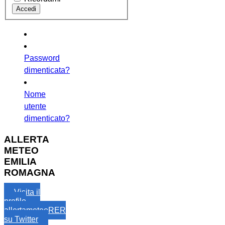
Password
dimenticata?
Nome
utente
dimenticato?
ALLERTA
METEO
EMILIA
ROMAGNA
Visita il
profilo
allertameteoRER
su Twitter