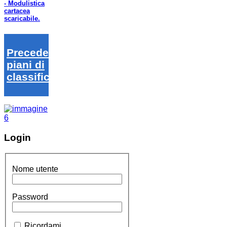
- Modulistica
cartacea
scaricabile.
Precedenti
piani di
classifica
Login
Nome utente
Password
Ricordami