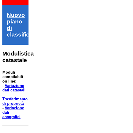
Nuovo
piano
di
classifica
Modulistica
catastale
Moduli
compilabili
on line:
-
Variazione
dati catastali
-
Trasferimento
di proprietà
-
Variazione
dati
anagrafici
.