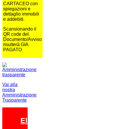
CARTACEO con
spiegazioni e
dettaglio immobili
e addebiti.
Scansionando il
QR code del
Documento/Avviso
risulterà GIA
PAGATO
Vai alla
nostra
Amministrazione
Trasparente
Elezioni 2026