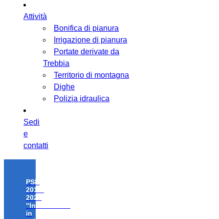
Attività
Bonifica di pianura
Irrigazione di pianura
Portate derivate da
Trebbia
Territorio di montagna
Dighe
Polizia idraulica
Sedi
e
contatti
PSR
2014-
2020
“Investimenti
in