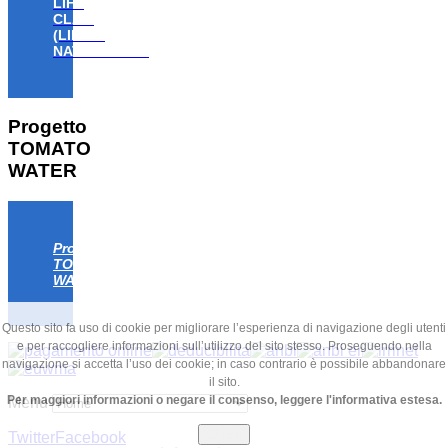
LIFE
CLAW
(LIFE18
NAT/IT/000806)
Progetto
TOMATO
WATER
Progetto
TOMATO
WATER
Questo sito fa uso di cookie per migliorare l’esperienza di navigazione degli utenti
e per raccogliere informazioni sull’utilizzo del sito stesso. Proseguendo nella
navigazione si accetta l’uso dei cookie; in caso contrario è possibile abbandonare
il sito.
Per maggiori informazioni o negare il consenso, leggere l'informativa estesa.
Menu
Chiudi
Twitter
Facebook