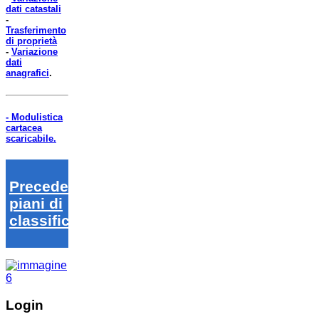
dati catastali
-
Trasferimento
di proprietà
-
Variazione
dati
anagrafici
.
- Modulistica
cartacea
scaricabile.
Precedenti
piani di
classifica
Login