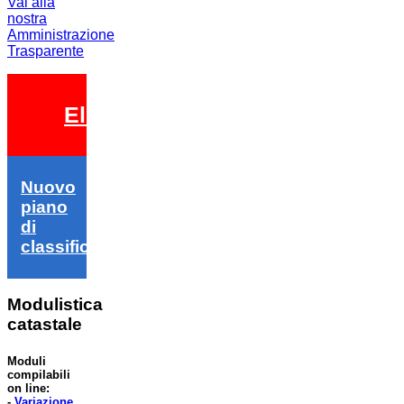
Vai alla
nostra
Amministrazione
Trasparente
Elezioni 2026
Nuovo
piano
di
classifica
Modulistica
catastale
Moduli
compilabili
on line:
-
Variazione