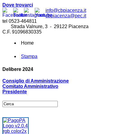
Dove trovarci
info@cbpiacenza.it
cbpiacenza@pec.it
tel 0523-464811
Strada Valnure, 3 - 29122 Piacenza
C.F. 91096830335
Home
Stampa
Delibere 2024
Consiglio di Amministrazione
Comitato Amministrativo
Presidente