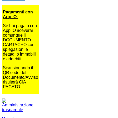
Pagamenti con
App IO
Se hai pagato con
App IO riceverai
comunque il
DOCUMENTO
CARTACEO con
spiegazioni e
dettaglio immobili
e addebiti.
Scansionando il
QR code del
Documento/Avviso
risulterà GIA
PAGATO