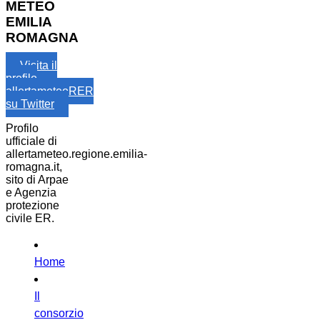
METEO
EMILIA
ROMAGNA
Visita il
profilo
allertameteoRER
su Twitter
Profilo
ufficiale di
allertameteo.regione.emilia-
romagna.it,
sito di Arpae
e Agenzia
protezione
civile ER.
Home
Il
consorzio