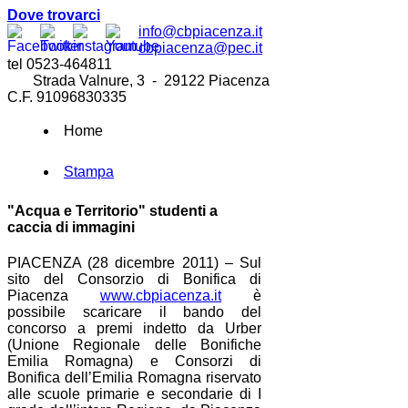
Dove trovarci
info@cbpiacenza.it
cbpiacenza@pec.it
tel 0523-464811
Strada Valnure, 3 - 29122 Piacenza
C.F. 91096830335
Home
Stampa
"Acqua e Territorio" studenti a
caccia di immagini
PIACENZA (28 dicembre 2011) – Sul
sito del Consorzio di Bonifica di
Piacenza
www.cbpiacenza.it
è
possibile scaricare il bando del
concorso a premi indetto da Urber
(Unione Regionale delle Bonifiche
Emilia Romagna) e Consorzi di
Bonifica dell’Emilia Romagna riservato
alle scuole primarie e secondarie di I