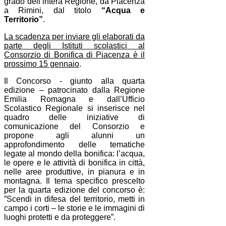
grado dell’intera Regione, da Piacenza
a Rimini, dal titolo
“Acqua e
Territorio”
.
La scadenza per inviare gli elaborati da
parte degli Istituti scolastici al
Consorzio di Bonifica di Piacenza è il
prossimo 15 gennaio
.
Il Concorso - giunto alla quarta
edizione – patrocinato dalla Regione
Emilia Romagna e dall’Ufficio
Scolastico Regionale si inserisce nel
quadro delle iniziative di
comunicazione del Consorzio e
propone agli alunni un
approfondimento delle tematiche
legate al mondo della bonifica: l’acqua,
le opere e le attività di bonifica in città,
nelle aree produttive, in pianura e in
montagna. Il tema specifico prescelto
per la quarta edizione del concorso è:
”Scendi in difesa del territorio, metti in
campo i corti – le storie e le immagini di
luoghi protetti e da proteggere”.