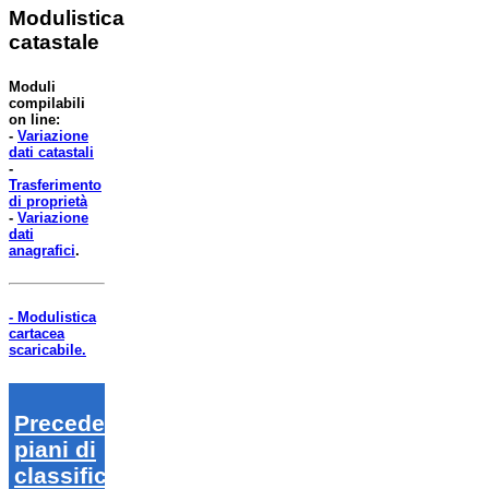
Modulistica
catastale
Moduli
compilabili
on line:
-
Variazione
dati catastali
-
Trasferimento
di proprietà
-
Variazione
dati
anagrafici
.
- Modulistica
cartacea
scaricabile.
Precedenti
piani di
classifica