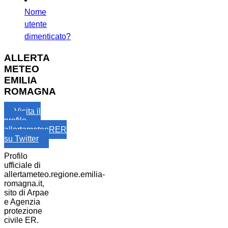
Nome
utente
dimenticato?
ALLERTA
METEO
EMILIA
ROMAGNA
Visita il
profilo
allertameteoRER
su Twitter
Profilo
ufficiale di
allertameteo.regione.emilia-
romagna.it,
sito di Arpae
e Agenzia
protezione
civile ER.