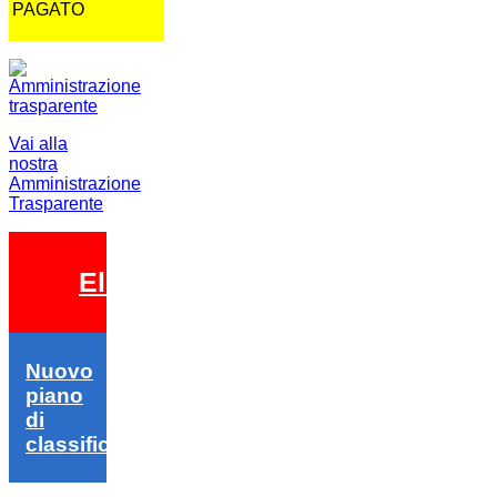
PAGATO
Vai alla
nostra
Amministrazione
Trasparente
Elezioni 2026
Nuovo
piano
di
classifica