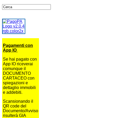
Pagamenti con
App IO
Se hai pagato con
App IO riceverai
comunque il
DOCUMENTO
CARTACEO con
spiegazioni e
dettaglio immobili
e addebiti.
Scansionando il
QR code del
Documento/Avviso
risulterà GIA