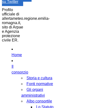
su Twitter
Profilo
ufficiale di
allertameteo.regione.emilia-
romagna.it,
sito di Arpae
e Agenzia
protezione
civile ER.
Home
Il
consorzio
Storia e cultura
Fonti normative
Gli organi
amministrativi
Albo consortile
Lo Statuto