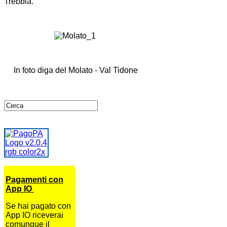
Trebbia.
In foto diga del Molato - Val Tidone
Pagamenti con
App IO
Se hai pagato con
App IO riceverai
comunque il