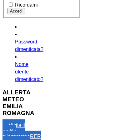
Ricordami
Password
dimenticata?
Nome
utente
dimenticato?
ALLERTA
METEO
EMILIA
ROMAGNA
Visita il
profilo
allertameteoRER