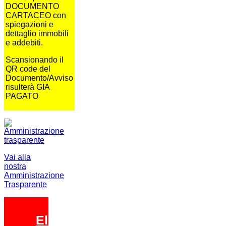
DOCUMENTO
CARTACEO con
spiegazioni e
dettaglio immobili
e addebiti.
Scansionando il
QR code del
Documento/Avviso
risulterà GIA
PAGATO
Vai alla
nostra
Amministrazione
Trasparente
Elezioni 2026