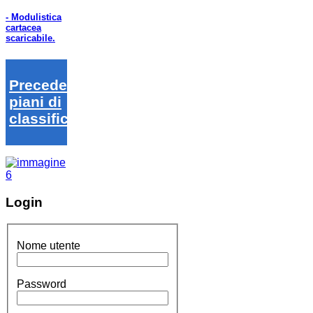
- Modulistica
cartacea
scaricabile.
Precedenti
piani di
classifica
Login
Nome utente
Password