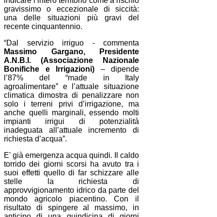
indicare l’intero territorio come a rischio
gravissimo o eccezionale di siccità:
una delle situazioni più gravi del
recente cinquantennio.
“Dal servizio irriguo - commenta
Massimo Gargano, Presidente
A.N.B.I. (Associazione Nazionale
Bonifiche e Irrigazioni)
– dipende
l’87% del “made in Italy
agroalimentare” e l’attuale situazione
climatica dimostra di penalizzare non
solo i terreni privi d’irrigazione, ma
anche quelli marginali, essendo molti
impianti irrigui di potenzialità
inadeguata all’attuale incremento di
richiesta d’acqua”.
E' già emergenza acqua quindi. Il caldo
torrido dei giorni scorsi ha avuto tra i
suoi effetti quello di far schizzare alle
stelle la richiesta di
approvvigionamento idrico da parte del
mondo agricolo piacentino. Con il
risultato di spingere al massimo, in
anticipo di una quindicina di giorni