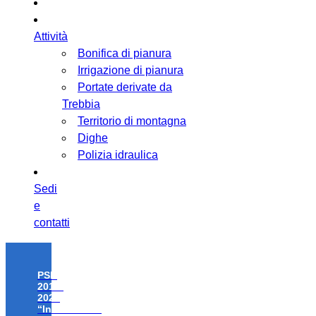
Attività
Bonifica di pianura
Irrigazione di pianura
Portate derivate da
Trebbia
Territorio di montagna
Dighe
Polizia idraulica
Sedi
e
contatti
PSR
2014-
2020
“Investimenti