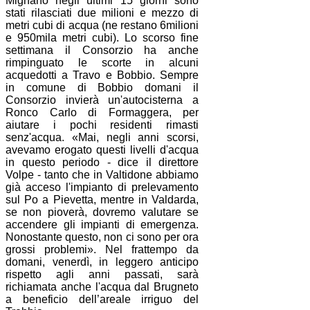
Mignano negli ultimi 15 giorni sono
stati rilasciati due milioni e mezzo di
metri cubi di acqua (ne restano 6milioni
e 950mila metri cubi). Lo scorso fine
settimana il Consorzio ha anche
rimpinguato le scorte in alcuni
acquedotti a Travo e Bobbio. Sempre
in comune di Bobbio domani il
Consorzio invierà un'autocisterna a
Ronco Carlo di Formaggera, per
aiutare i pochi residenti rimasti
senz'acqua. «Mai, negli anni scorsi,
avevamo erogato questi livelli d'acqua
in questo periodo - dice il direttore
Volpe - tanto che in Valtidone abbiamo
già acceso l'impianto di prelevamento
sul Po a Pievetta, mentre in Valdarda,
se non pioverà, dovremo valutare se
accendere gli impianti di emergenza.
Nonostante questo, non ci sono per ora
grossi problemi». Nel frattempo da
domani, venerdì, in leggero anticipo
rispetto agli anni passati, sarà
richiamata anche l'acqua dal Brugneto
a beneficio dell’areale irriguo del