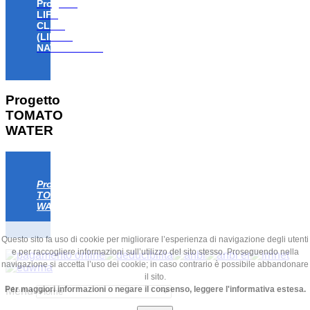
Progetto
LIFE
CLAW
(LIFE18
NAT/IT/000806)
Progetto
TOMATO
WATER
Progetto
TOMATO
WATER
Questo sito fa uso di cookie per migliorare l’esperienza di navigazione degli utenti
e per raccogliere informazioni sull’utilizzo del sito stesso. Proseguendo nella
navigazione si accetta l’uso dei cookie; in caso contrario è possibile abbandonare
il sito.
Per maggiori informazioni o negare il consenso, leggere l'informativa estesa.
Menu