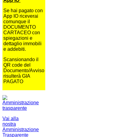
App IO
Se hai pagato con
App IO riceverai
comunque il
DOCUMENTO
CARTACEO con
spiegazioni e
dettaglio immobili
e addebiti.
Scansionando il
QR code del
Documento/Avviso
risulterà GIA
PAGATO
Vai alla
nostra
Amministrazione
Trasparente