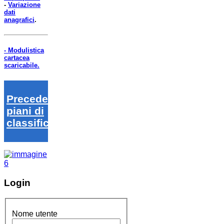
-
Variazione
dati
anagrafici
.
- Modulistica
cartacea
scaricabile.
Precedenti
piani di
classifica
Login
Nome utente