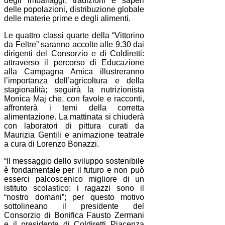
degli imballaggi, tradizioni e saperi
delle popolazioni, distribuzione globale
delle materie prime e degli alimenti.
Le quattro classi quarte della “Vittorino
da Feltre” saranno accolte alle 9.30 dai
dirigenti del Consorzio e di Coldiretti:
attraverso il percorso di Educazione
alla Campagna Amica illustreranno
l’importanza dell’agricoltura e della
stagionalità; seguirà la nutrizionista
Monica Maj che, con favole e racconti,
affronterà i temi della corretta
alimentazione. La mattinata si chiuderà
con laboratori di pittura curati da
Maurizia Gentili e animazione teatrale
a cura di Lorenzo Bonazzi.
“Il messaggio dello sviluppo sostenibile
è fondamentale per il futuro e non può
esserci palcoscenico migliore di un
istituto scolastico: i ragazzi sono il
“nostro domani”; per questo motivo
sottolineano il presidente del
Consorzio di Bonifica Fausto Zermani
e il presidente di Coldiretti Piacenza