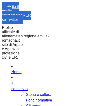
Visita il
profilo
allertameteoRER
su Twitter
Profilo
ufficiale di
allertameteo.regione.emilia-
romagna.it,
sito di Arpae
e Agenzia
protezione
civile ER.
Home
Il
consorzio
Storia e cultura
Fonti normative
Gli organi