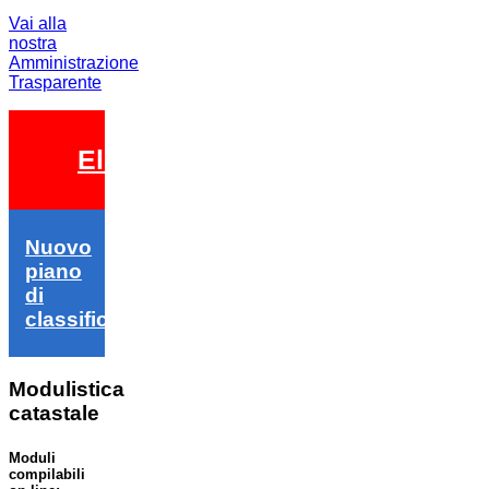
Vai alla
nostra
Amministrazione
Trasparente
Elezioni 2026
Nuovo
piano
di
classifica
Modulistica
catastale
Moduli
compilabili