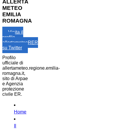
ALLERTA
METEO
EMILIA
ROMAGNA
Visita il
profilo
allertameteoRER
su Twitter
Profilo
ufficiale di
allertameteo.regione.emilia-
romagna.it,
sito di Arpae
e Agenzia
protezione
civile ER.
Home
Il