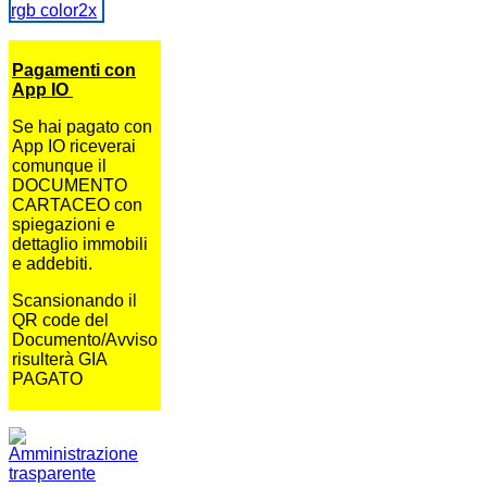
Pagamenti con
App IO
Se hai pagato con
App IO riceverai
comunque il
DOCUMENTO
CARTACEO con
spiegazioni e
dettaglio immobili
e addebiti.
Scansionando il
QR code del
Documento/Avviso
risulterà GIA
PAGATO