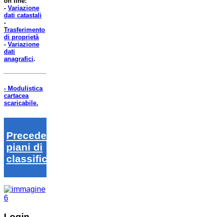
on line:
-
Variazione
dati catastali
-
Trasferimento
di proprietà
-
Variazione
dati
anagrafici
.
- Modulistica
cartacea
scaricabile.
Precedenti
piani di
classifica
Login