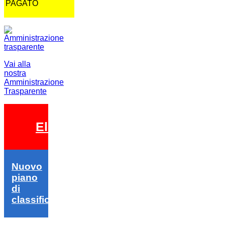
PAGATO
Vai alla
nostra
Amministrazione
Trasparente
Elezioni 2026
Nuovo
piano
di
classifica