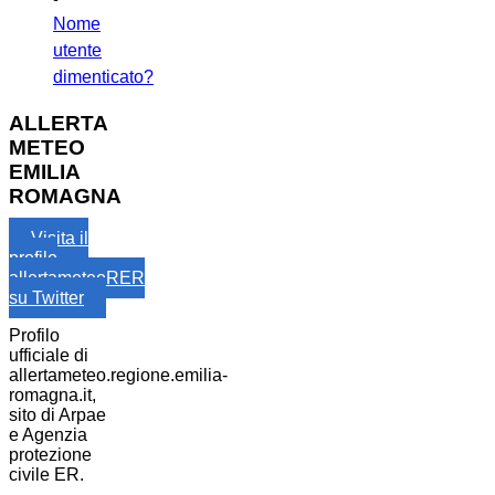
Nome
utente
dimenticato?
ALLERTA
METEO
EMILIA
ROMAGNA
Visita il
profilo
allertameteoRER
su Twitter
Profilo
ufficiale di
allertameteo.regione.emilia-
romagna.it,
sito di Arpae
e Agenzia
protezione
civile ER.