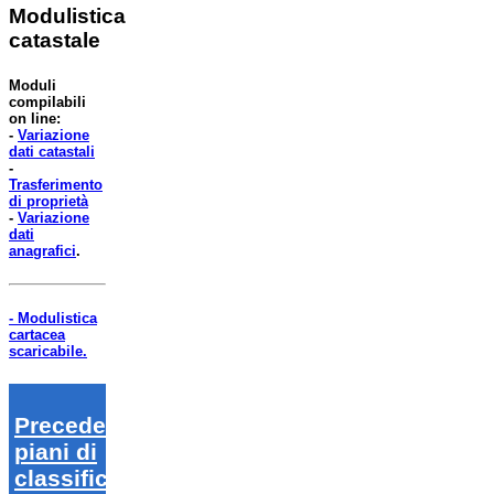
Modulistica
catastale
Moduli
compilabili
on line:
-
Variazione
dati catastali
-
Trasferimento
di proprietà
-
Variazione
dati
anagrafici
.
- Modulistica
cartacea
scaricabile.
Precedenti
piani di
classifica