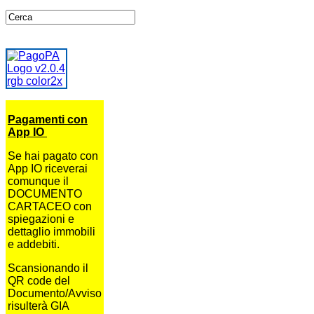
Pagamenti con
App IO
Se hai pagato con
App IO riceverai
comunque il
DOCUMENTO
CARTACEO con
spiegazioni e
dettaglio immobili
e addebiti.
Scansionando il
QR code del
Documento/Avviso
risulterà GIA