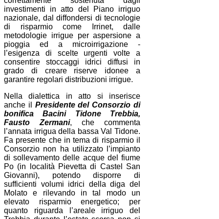
correttamente sostenuta dagli
investimenti in atto del Piano irriguo
nazionale, dal diffondersi di tecnologie
di risparmio come Irrinet, dalle
metodologie irrigue per aspersione a
pioggia ed a microirrigazione -
l’esigenza di scelte urgenti volte a
consentire stoccaggi idrici diffusi in
grado di creare riserve idonee a
garantire regolari distribuzioni irrigue.
Nella dialettica in atto si inserisce
anche il
Presidente del Consorzio di
bonifica Bacini Tidone Trebbia,
Fausto Zermani
, che commenta
l’annata irrigua della bassa Val Tidone.
Fa presente che in tema di risparmio il
Consorzio non ha utilizzato l’impianto
di sollevamento delle acque del fiume
Po (in località Pievetta di Castel San
Giovanni), potendo disporre di
sufficienti volumi idrici della diga del
Molato e rilevando in tal modo un
elevato risparmio energetico; per
quanto riguarda l’areale irriguo del