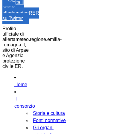
Visita il
profilo
allertameteoRER
su Twitter
Profilo
ufficiale di
allertameteo.regione.emilia-
romagna.it,
sito di Arpae
e Agenzia
protezione
civile ER.
Home
Il
consorzio
Storia e cultura
Fonti normative
Gli organi