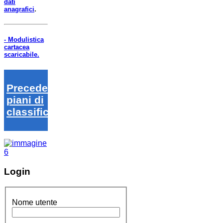
dati
anagrafici
.
- Modulistica
cartacea
scaricabile.
Precedenti
piani di
classifica
Login
Nome utente