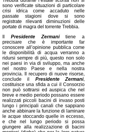
Trebbia durante l’estate scorsa non si
sono verificate situazioni di particolare
crisi idrica come accaduto nelle
passate stagioni dove si sono
registrate rilevanti diminuzioni delle
portate di magra del torrente Trebbia.
Il
Presidente Zermani
tiene a
precisare che è importante far
conoscere all’opinione pubblica come
le disponibilità di acqua verranno a
ridursi sempre di più, questo non solo
nei paesi in via di sviluppo, ma anche
nel nostro Paese e nella nostra
provincia. Il recupero di nuove risorse,
conclude il
Presidente Zermani
,
costituisce una sfida a cui il Consorzio
non può sottrarsi ed auspica che nel
breve e medio periodo possano essere
realizzati piccoli bacini di invaso posti
lungo i principali canali che sappiano
anche abbinare la funzione di laminare
le acque stoccando quelle in eccesso,
e che nel lungo periodo si possa
giungere alla realizzazione di bacini