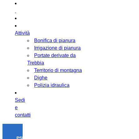
Attività
Bonifica di pianura
Irrigazione di pianura
Portate derivate da
Trebbia
Territorio di montagna
Dighe
Polizia idraulica
Sedi
e
contatti
PSR