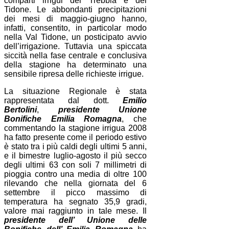
comparti irrigui del Trebbia e del
Tidone. Le abbondanti precipitazioni
dei mesi di maggio-giugno hanno,
infatti, consentito, in particolar modo
nella Val Tidone, un posticipato avvio
dell’irrigazione. Tuttavia una spiccata
siccità nella fase centrale e conclusiva
della stagione ha determinato una
sensibile ripresa delle richieste irrigue.
La
situazione Regionale è stata
rappresentata dal dott.
Emilio
Bertolini
,
presidente Unione
Bonifiche Emilia Romagna
, che
commentando la stagione irrigua 2008
ha fatto presente come il periodo estivo
è stato tra i più caldi degli ultimi 5 anni,
e il bimestre luglio-agosto il più secco
degli ultimi 63 con soli 7 millimetri di
pioggia contro una media di oltre 100
rilevando che nella giornata del 6
settembre il picco massimo di
temperatura ha segnato 35,9 gradi,
valore mai raggiunto in tale mese. Il
presidente dell’ Unione delle