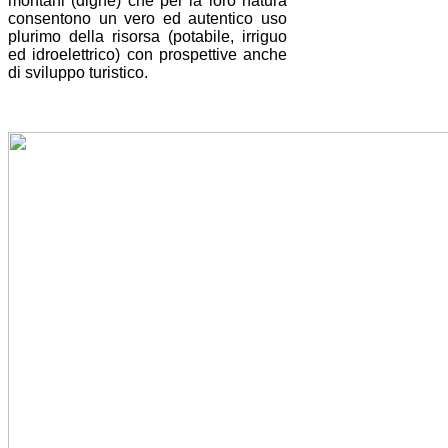
montani (dighe)
che per la loro natura
consentono un vero ed autentico uso
plurimo della risorsa (potabile, irriguo
ed idroelettrico) con prospettive anche
di sviluppo turistico.