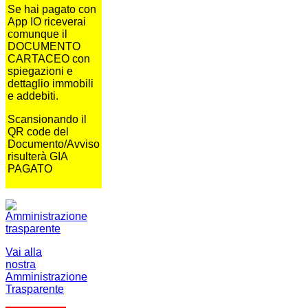
Se hai pagato con
App IO riceverai
comunque il
DOCUMENTO
CARTACEO con
spiegazioni e
dettaglio immobili
e addebiti.
Scansionando il
QR code del
Documento/Avviso
risulterà GIA
PAGATO
Vai alla
nostra
Amministrazione
Trasparente