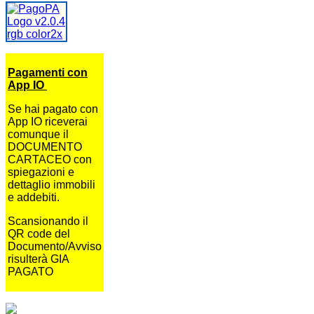
Pagamenti con
App IO
Se hai pagato con
App IO riceverai
comunque il
DOCUMENTO
CARTACEO con
spiegazioni e
dettaglio immobili
e addebiti.
Scansionando il
QR code del
Documento/Avviso
risulterà GIA
PAGATO