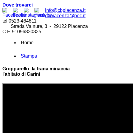
Dove trovarci
info@cbpiacenza.it
cbpiacenza@pec.it
tel 0523-464811
Strada Valnure, 3 - 29122 Piacenza
C.F. 91096830335
Home
Stampa
Gropparello: la frana minaccia
l'abitato di Carini