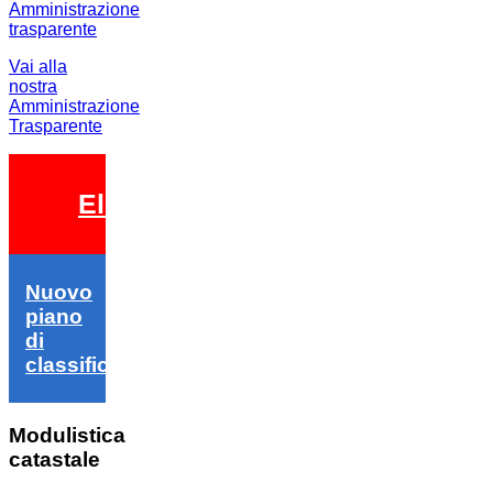
Vai alla
nostra
Amministrazione
Trasparente
Elezioni 2026
Nuovo
piano
di
classifica
Modulistica
catastale