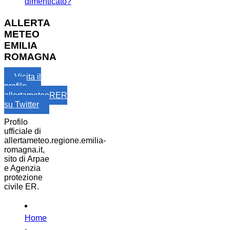
dimenticato?
ALLERTA
METEO
EMILIA
ROMAGNA
Visita il
profilo
allertameteoRER
su Twitter
Profilo
ufficiale di
allertameteo.regione.emilia-
romagna.it,
sito di Arpae
e Agenzia
protezione
civile ER.
Home