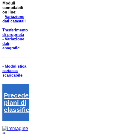
Moduli
compilabili
on line:
-
Variazione
dati catastali
-
Trasferimento
di proprietà
-
Variazione
dati
anagrafici
.
- Modulistica
cartacea
scaricabile.
Precedenti
piani di
classifica