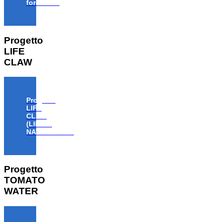
forestale”
Progetto
LIFE
CLAW
Progetto
LIFE
CLAW
(LIFE18
NAT/IT/000806)
Progetto
TOMATO
WATER