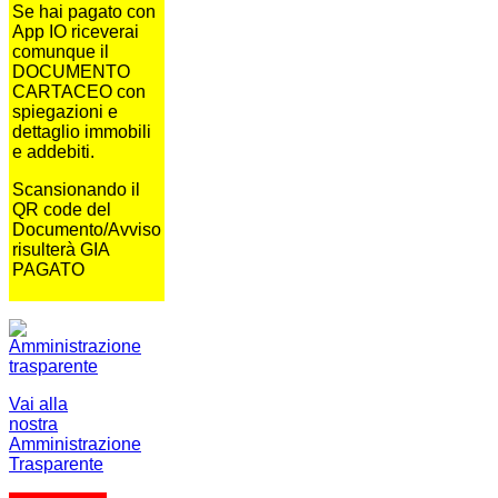
Se hai pagato con
App IO riceverai
comunque il
DOCUMENTO
CARTACEO con
spiegazioni e
dettaglio immobili
e addebiti.
Scansionando il
QR code del
Documento/Avviso
risulterà GIA
PAGATO
Vai alla
nostra
Amministrazione
Trasparente