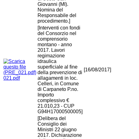
Giovanni (MI).
Nomina del
Responsabile del
procedimento.]
[Interventi con fondi
del Consorzio nel
comprensorio
montano - anno
2017. Lavori
regimazione
idraulica
superficiale al fine
[16/08/2017]
della prevenzione di
021.pdf
allagamenti in loc.
Celleri, in Comune
di Carpaneto P.no.
Importo
complessivo €
21.010,23 - CUP
G94H17000500005]
[Delibera del
Consiglio dei
Ministri 22 giugno
2017. Dichiarazione