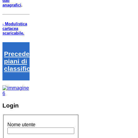
dati
anagrafici
.
- Modulistica
cartacea
scaricabile.
Precedenti
piani di
classifica
Login
Nome utente