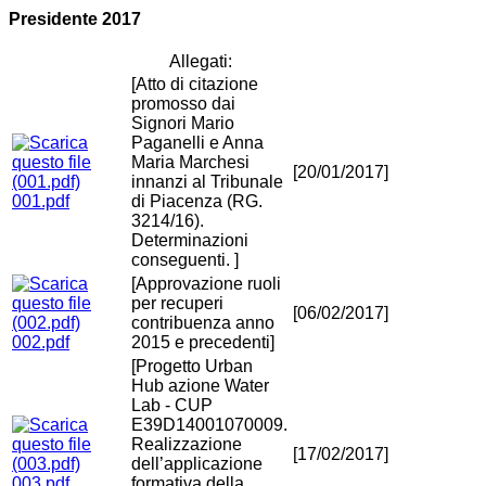
Presidente 2017
Allegati:
[Atto di citazione
promosso dai
Signori Mario
Paganelli e Anna
Maria Marchesi
[20/01/2017]
innanzi al Tribunale
001.pdf
di Piacenza (RG.
3214/16).
Determinazioni
conseguenti. ]
[Approvazione ruoli
per recuperi
[06/02/2017]
contribuenza anno
002.pdf
2015 e precedenti]
[Progetto Urban
Hub azione Water
Lab - CUP
E39D14001070009.
Realizzazione
[17/02/2017]
dell’applicazione
003.pdf
formativa della