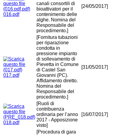
canali consortili di
[24/05/2017]
bioattivatori per il
016.pdf
contenimento delle
alghe. Nomina del
Responsabile del
procedimento.]
[Fornitura tubazioni
per riparazione
condotta in
pressione impianto
di sollevamento di
Pievetta in Comune
[31/05/2017]
di Castel San
017.pdf
Giovanni (PC).
Affidamento diretto.
Nomina del
Responsabile del
procedimento.]
[Ruoli di
contribuenza
ordinaria per l’anno
[16/07/2017]
2017 - Apposizione
018.pdf
visto]
[Procedura di gara