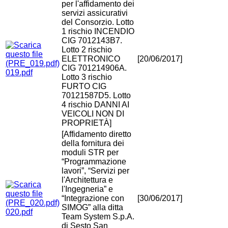
per l'affidamento dei
servizi assicurativi
del Consorzio. Lotto
1 rischio INCENDIO
CIG 7012143B7.
Lotto 2 rischio
ELETTRONICO
[20/06/2017]
CIG 701214906A.
019.pdf
Lotto 3 rischio
FURTO CIG
70121587D5. Lotto
4 rischio DANNI AI
VEICOLI NON DI
PROPRIETÀ]
[Affidamento diretto
della fornitura dei
moduli STR per
“Programmazione
lavori”, “Servizi per
l'Architettura e
l'Ingegneria” e
“Integrazione con
[30/06/2017]
SIMOG” alla ditta
020.pdf
Team System S.p.A.
di Sesto San