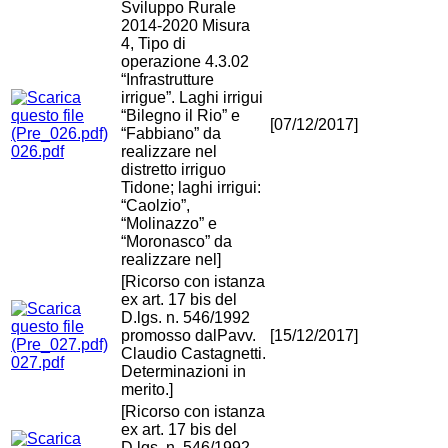
Sviluppo Rurale
2014-2020 Misura
4, Tipo di
operazione 4.3.02
“Infrastrutture
irrigue”. Laghi irrigui
“Bilegno il Rio” e
[07/12/2017]
“Fabbiano” da
026.pdf
realizzare nel
distretto irriguo
Tidone; laghi irrigui:
“Caolzio”,
“Molinazzo” e
“Moronasco” da
realizzare nel]
[Ricorso con istanza
ex art. 17 bis del
D.lgs. n. 546/1992
promosso dalPavv.
[15/12/2017]
Claudio Castagnetti.
027.pdf
Determinazioni in
merito.]
[Ricorso con istanza
ex art. 17 bis del
D.lgs. n. 546/1992