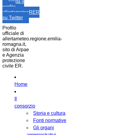
Visita il
profilo
allertameteoRER
su Twitter
Profilo
ufficiale di
allertameteo.regione.emilia-
romagna.it,
sito di Arpae
e Agenzia
protezione
civile ER.
Home
Il
consorzio
Storia e cultura
Fonti normative
Gli organi
amministrativi