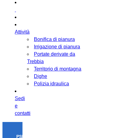
Attività
Bonifica di pianura
Irrigazione di pianura
Portate derivate da
Trebbia
Territorio di montagna
Dighe
Polizia idraulica
Sedi
e
contatti
PSR