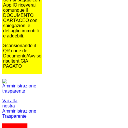
App IO riceverai
comunque il
DOCUMENTO
CARTACEO con
spiegazioni e
dettaglio immobili
e addebiti.
Scansionando il
QR code del
Documento/Avviso
risulterà GIA
PAGATO
Vai alla
nostra
Amministrazione
Trasparente