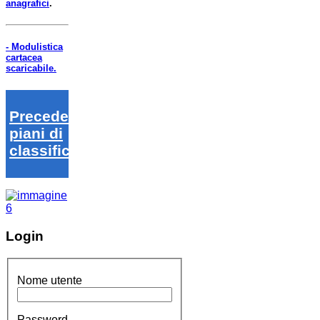
anagrafici
.
- Modulistica
cartacea
scaricabile.
Precedenti
piani di
classifica
Login
Nome utente
Password