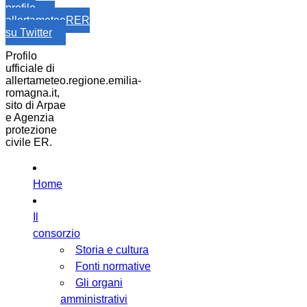
profilo
allertameteoRER
su Twitter
Profilo
ufficiale di
allertameteo.regione.emilia-
romagna.it,
sito di Arpae
e Agenzia
protezione
civile ER.
Home
Il
consorzio
Storia e cultura
Fonti normative
Gli organi
amministrativi