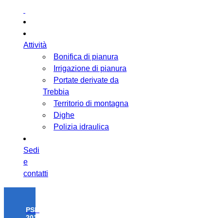
Attività
Bonifica di pianura
Irrigazione di pianura
Portate derivate da
Trebbia
Territorio di montagna
Dighe
Polizia idraulica
Sedi
e
contatti
PSR
2014-