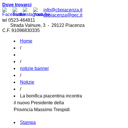
Dove trovarci
info@cbpiacenza.it
cbpiacenza@pec.it
tel 0523-464811
Strada Valnure, 3 - 29122 Piacenza
C.F. 91096830335
Home
/
/
notizie banner
/
Notizie
/
La bonifica piacentina incontra
il nuovo Presidente della
Provincia Massimo Trespidi
Stampa