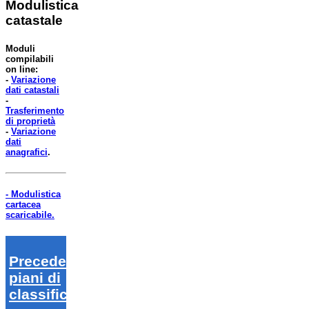
Modulistica
catastale
Moduli
compilabili
on line:
-
Variazione
dati catastali
-
Trasferimento
di proprietà
-
Variazione
dati
anagrafici
.
- Modulistica
cartacea
scaricabile.
Precedenti
piani di
classifica