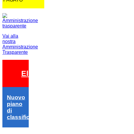
Vai alla
nostra
Amministrazione
Trasparente
Elezioni 2026
Nuovo
piano
di
classifica