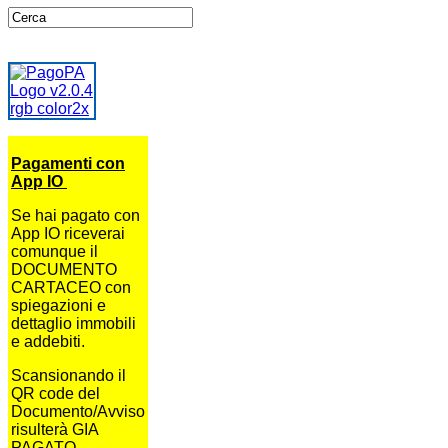
Pagamenti con
App IO
Se hai pagato con
App IO riceverai
comunque il
DOCUMENTO
CARTACEO con
spiegazioni e
dettaglio immobili
e addebiti.
Scansionando il
QR code del
Documento/Avviso
risulterà GIA
PAGATO