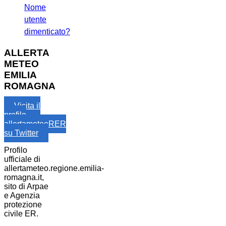
Nome
utente
dimenticato?
ALLERTA
METEO
EMILIA
ROMAGNA
Visita il
profilo
allertameteoRER
su Twitter
Profilo
ufficiale di
allertameteo.regione.emilia-
romagna.it,
sito di Arpae
e Agenzia
protezione
civile ER.