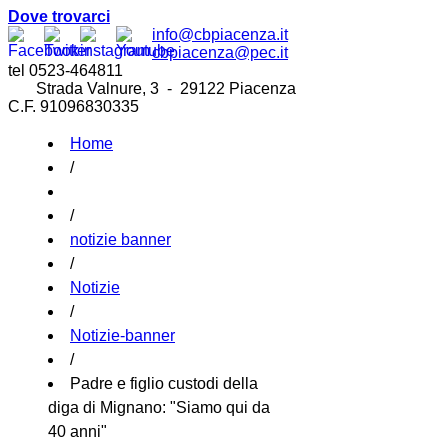
Dove trovarci
info@cbpiacenza.it
cbpiacenza@pec.it
tel 0523-464811
Strada Valnure, 3 - 29122 Piacenza
C.F. 91096830335
Home
/
/
notizie banner
/
Notizie
/
Notizie-banner
/
Padre e figlio custodi della
diga di Mignano: "Siamo qui da
40 anni"