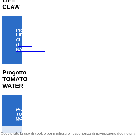
LIFE
CLAW
Progetto
LIFE
CLAW
(LIFE18
NAT/IT/000806)
Progetto
TOMATO
WATER
Progetto
TOMATO
WATER
Questo sito fa uso di cookie per migliorare l’esperienza di navigazione degli utenti