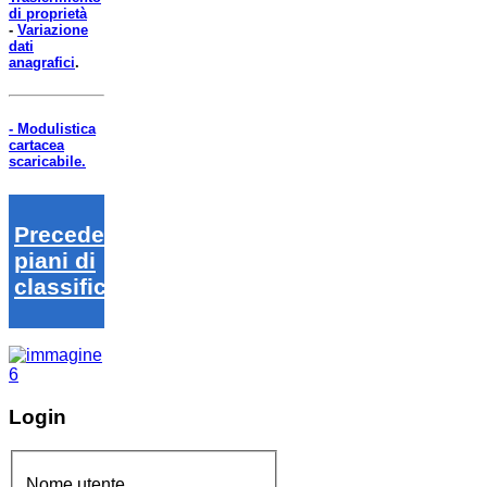
di proprietà
-
Variazione
dati
anagrafici
.
- Modulistica
cartacea
scaricabile.
Precedenti
piani di
classifica
Login
Nome utente