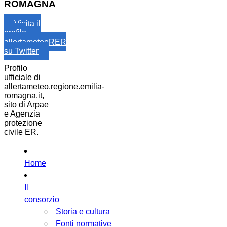
ROMAGNA
Visita il
profilo
allertameteoRER
su Twitter
Profilo
ufficiale di
allertameteo.regione.emilia-
romagna.it,
sito di Arpae
e Agenzia
protezione
civile ER.
Home
Il
consorzio
Storia e cultura
Fonti normative