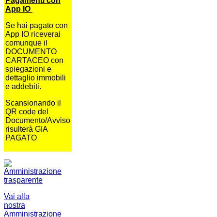
Pagamenti con
App IO
Se hai pagato con
App IO riceverai
comunque il
DOCUMENTO
CARTACEO con
spiegazioni e
dettaglio immobili
e addebiti.
Scansionando il
QR code del
Documento/Avviso
risulterà GIA
PAGATO
Vai alla
nostra
Amministrazione