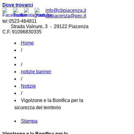
Dove trovarci
info@cbpiacenza.it
cbpiacenza@pec.it
tel 0523-464811
Strada Valnure, 3 - 29122 Piacenza
C.F. 91096830335
Home
/
/
notizie banner
/
Notizie
/
Vigolzone e la Bonifica per la
sicurezza del territorio
Stampa
Vigolzone e la Bonifica per la