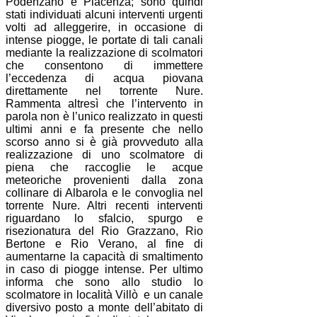
Podenzano e Piacenza; sono quindi
stati individuati alcuni interventi urgenti
volti ad alleggerire, in occasione di
intense piogge, le portate di tali canali
mediante la realizzazione di scolmatori
che consentono di immettere
l’eccedenza di acqua piovana
direttamente nel torrente Nure.
Rammenta altresì che l’intervento in
parola non è l’unico realizzato in questi
ultimi anni e fa presente che nello
scorso anno si è già provveduto alla
realizzazione di uno scolmatore di
piena che raccoglie le acque
meteoriche provenienti dalla zona
collinare di Albarola e le convoglia nel
torrente Nure. Altri recenti interventi
riguardano lo sfalcio, spurgo e
risezionatura del Rio Grazzano, Rio
Bertone e Rio Verano, al fine di
aumentarne la capacità di smaltimento
in caso di piogge intense. Per ultimo
informa che sono allo studio lo
scolmatore in località Villò e un canale
diversivo posto a monte dell’abitato di