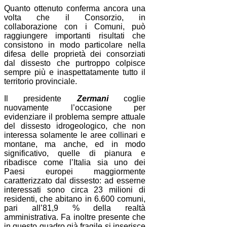
Quanto ottenuto conferma ancora una
volta che il Consorzio, in
collaborazione con i Comuni, può
raggiungere importanti risultati che
consistono in modo particolare nella
difesa delle proprietà dei consorziati
dal dissesto che purtroppo colpisce
sempre più e inaspettatamente tutto il
territorio provinciale.
Il presidente
Zermani
coglie
nuovamente l’occasione per
evidenziare il problema sempre attuale
del dissesto idrogeologico, che non
interessa solamente le aree collinari e
montane, ma anche, ed in modo
significativo, quelle di pianura e
ribadisce come l’Italia sia uno dei
Paesi europei maggiormente
caratterizzato dal dissesto: ad esserne
interessati sono circa 23 milioni di
residenti, che abitano in 6.600 comuni,
pari all’81,9 % della realtà
amministrativa. Fa inoltre presente che
in questo quadro già fragile si inserisce