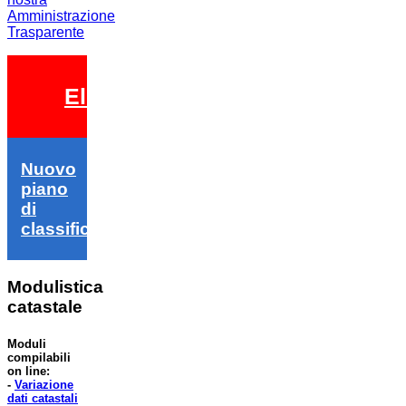
Amministrazione
Trasparente
Elezioni 2026
Nuovo
piano
di
classifica
Modulistica
catastale
Moduli
compilabili
on line:
-
Variazione
dati catastali