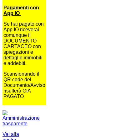
Pagamenti con
App IO
Se hai pagato con
App IO riceverai
comunque il
DOCUMENTO
CARTACEO con
spiegazioni e
dettaglio immobili
e addebiti.
Scansionando il
QR code del
Documento/Avviso
risulterà GIA
PAGATO
Vai alla
nostra