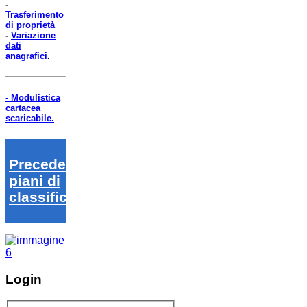
-
Trasferimento
di proprietà
-
Variazione
dati
anagrafici
.
- Modulistica
cartacea
scaricabile.
Precedenti
piani di
classifica
Login