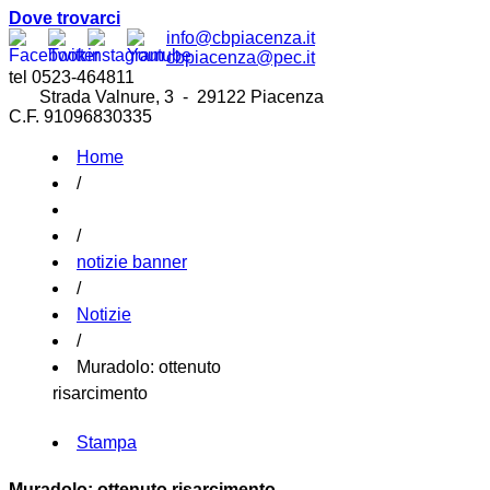
Dove trovarci
info@cbpiacenza.it
cbpiacenza@pec.it
tel 0523-464811
Strada Valnure, 3 - 29122 Piacenza
C.F. 91096830335
Home
/
/
notizie banner
/
Notizie
/
Muradolo: ottenuto
risarcimento
Stampa
Muradolo: ottenuto risarcimento