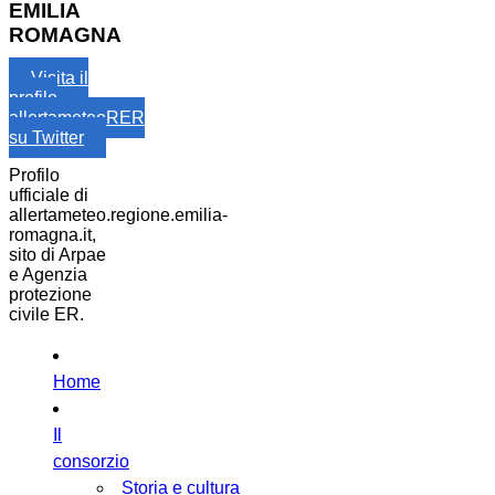
EMILIA
ROMAGNA
Visita il
profilo
allertameteoRER
su Twitter
Profilo
ufficiale di
allertameteo.regione.emilia-
romagna.it,
sito di Arpae
e Agenzia
protezione
civile ER.
Home
Il
consorzio
Storia e cultura