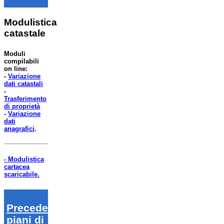
Modulistica
catastale
Moduli
compilabili
on line:
-
Variazione
dati catastali
-
Trasferimento
di proprietà
-
Variazione
dati
anagrafici
.
- Modulistica
cartacea
scaricabile.
Precedenti
piani di