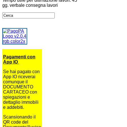
Tempo utile per ultimazione lavori: 45
gg. verbale consegna lavori
Pagamenti con
App IO
Se hai pagato con
App IO riceverai
comunque il
DOCUMENTO
CARTACEO con
spiegazioni e
dettaglio immobili
e addebiti.
Scansionando il
QR code del