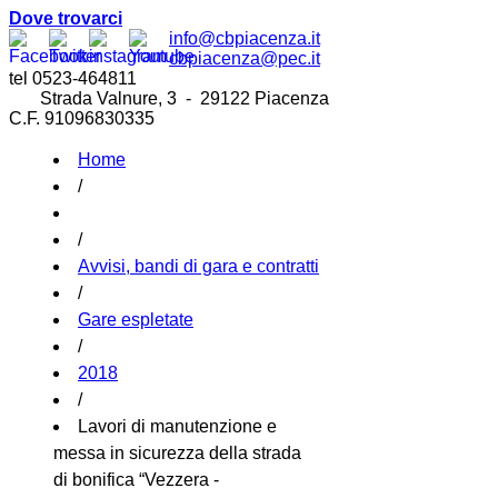
Dove trovarci
info@cbpiacenza.it
cbpiacenza@pec.it
tel 0523-464811
Strada Valnure, 3 - 29122 Piacenza
C.F. 91096830335
Home
/
/
Avvisi, bandi di gara e contratti
/
Gare espletate
/
2018
/
Lavori di manutenzione e
messa in sicurezza della strada
di bonifica “Vezzera -