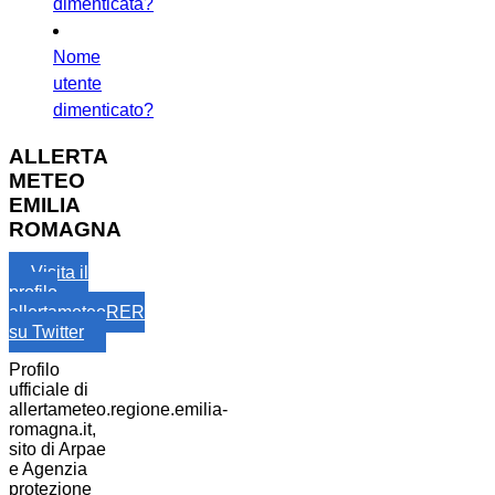
dimenticata?
Nome
utente
dimenticato?
ALLERTA
METEO
EMILIA
ROMAGNA
Visita il
profilo
allertameteoRER
su Twitter
Profilo
ufficiale di
allertameteo.regione.emilia-
romagna.it,
sito di Arpae
e Agenzia
protezione