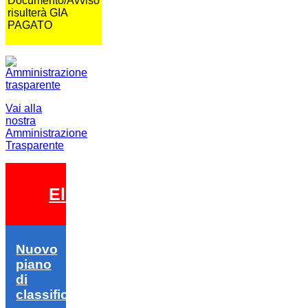
Documento/Avviso
risulterà GIA
PAGATO
Vai alla
nostra
Amministrazione
Trasparente
Elezioni 2026
Nuovo
piano
di
classifica