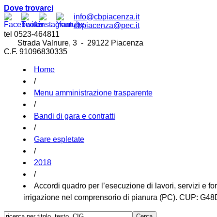
Dove trovarci
info@cbpiacenza.it
cbpiacenza@pec.it
tel 0523-464811
Strada Valnure, 3 - 29122 Piacenza
C.F. 91096830335
Home
/
Menu amministrazione trasparente
/
Bandi di gara e contratti
/
Gare espletate
/
2018
/
Accordi quadro per l’esecuzione di lavori, servizi e fo
irrigazione nel comprensorio di pianura (PC). CUP: G