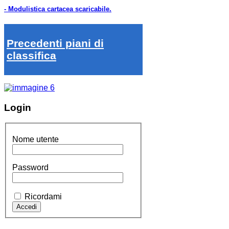
- Modulistica cartacea scaricabile.
Precedenti piani di
classifica
Login
Nome utente
Password
Ricordami