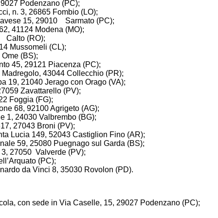
, 29027 Podenzano (PC);
cci, n. 3, 26865 Fombio (LO);
ia Pavese 15, 29010 Sarmato (PC);
ri 62, 41124 Modena (MO);
30 Calto (RO);
014 Mussomeli (CL);
0 Ome (BS);
ento 45, 29121 Piacenza (PC);
c. Madregolo, 43044 Collecchio (PR);
ppa 19, 21040 Jerago con Orago (VA);
27059 Zavattarello (PV);
122 Foggia (FG);
one 68, 92100 Agrigeto (AG);
ale 1, 24030 Valbrembo (BG);
617, 27043 Broni (PV);
Santa Lucia 149, 52043 Castiglion Fino (AR);
ionale 59, 25080 Puegnago sul Garda (BS);
a 3, 27050 Valverde (PV);
ell’Arquato (PC);
eonardo da Vinci 8, 35030 Rovolon (PD).
icola, con sede in Via Caselle, 15, 29027 Podenzano (PC);