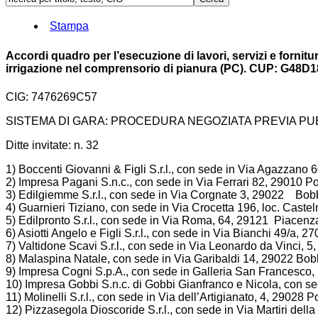
Stampa
Accordi quadro per l’esecuzione di lavori, servizi e fornit
irrigazione nel comprensorio di pianura (PC). CUP: G48D
CIG: 7476269C57
SISTEMA DI GARA: PROCEDURA NEGOZIATA PREVIA PU
Ditte invitate: n. 32
1) Boccenti Giovanni & Figli S.r.l., con sede in Via Agazzano 
2) Impresa Pagani S.n.c., con sede in Via Ferrari 82, 29010 P
3) Edilgiemme S.r.l., con sede in Via Corgnate 3, 29022 Bob
4) Guarnieri Tiziano, con sede in Via Crocetta 196, loc. Cast
5) Edilpronto S.r.l., con sede in Via Roma, 64, 29121 Piacenz
6) Asiotti Angelo e Figli S.r.l., con sede in Via Bianchi 49/a, 2
7) Valtidone Scavi S.r.l., con sede in Via Leonardo da Vinci, 5
8) Malaspina Natale, con sede in Via Garibaldi 14, 29022 Bob
9) Impresa Cogni S.p.A., con sede in Galleria San Francesco,
10) Impresa Gobbi S.n.c. di Gobbi Gianfranco e Nicola, con s
11) Molinelli S.r.l., con sede in Via dell’Artigianato, 4, 29028 P
12) Pizzasegola Dioscoride S.r.l., con sede in Via Martiri dell