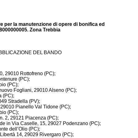
ure per la manutenzione di opere di bonifica ed
18000000005. Zona Trebbia
BBLICAZIONE DEL BANDO
60, 29010 Rottofreno (PC);
ontenure (PC);
bio (PC);
elnuovo Fogliani, 29010 Alseno (PC);
a (PC);
7049 Stradella (PV);
, 29010 Pianello Val Tidone (PC);
bio (PC);
 n. 2, 29121 Piacenza (PC);
ede in Via Caselle, 15, 29027 Podenzano (PC);
onte dell’Olio (PC);
a Libertà 14, 29029 Rivergaro (PC);