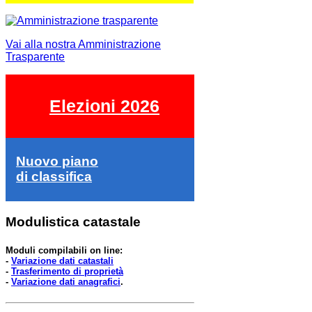
Vai alla nostra Amministrazione
Trasparente
Elezioni 2026
Nuovo piano
di classifica
Modulistica catastale
Moduli compilabili on line:
-
Variazione dati catastali
-
Trasferimento di proprietà
-
Variazione dati anagrafici
.