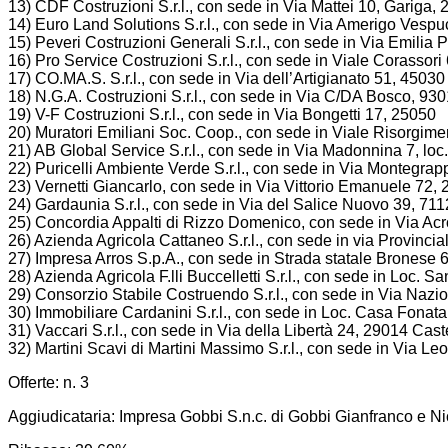
13) CDF Costruzioni S.r.l., con sede in Via Mattei 10, Gariga
14) Euro Land Solutions S.r.l., con sede in Via Amerigo Vespu
15) Peveri Costruzioni Generali S.r.l., con sede in Via Emil
16) Pro Service Costruzioni S.r.l., con sede in Viale Corasso
17) CO.MA.S. S.r.l., con sede in Via dell’Artigianato 51, 450
18) N.G.A. Costruzioni S.r.l., con sede in Via C/DA Bosco, 93
19) V-F Costruzioni S.r.l., con sede in Via Bongetti 17, 2505
20) Muratori Emiliani Soc. Coop., con sede in Viale Risorgim
21) AB Global Service S.r.l., con sede in Via Madonnina 7, lo
22) Puricelli Ambiente Verde S.r.l., con sede in Via Montegra
23) Vernetti Giancarlo, con sede in Via Vittorio Emanuele 72, 
24) Gardaunia S.r.l., con sede in Via del Salice Nuovo 39, 71
25) Concordia Appalti di Rizzo Domenico, con sede in Via Acr
26) Azienda Agricola Cattaneo S.r.l., con sede in via Provinci
27) Impresa Arros S.p.A., con sede in Strada statale Bronese 
28) Azienda Agricola F.lli Buccelletti S.r.l., con sede in Loc. 
29) Consorzio Stabile Costruendo S.r.l., con sede in Via Naz
30) Immobiliare Cardanini S.r.l., con sede in Loc. Casa Fonat
31) Vaccari S.r.l., con sede in Via della Libertà 24, 29014 Cast
32) Martini Scavi di Martini Massimo S.r.l., con sede in Via L
Offerte: n. 3
Aggiudicataria: Impresa Gobbi S.n.c. di Gobbi Gianfranco e N