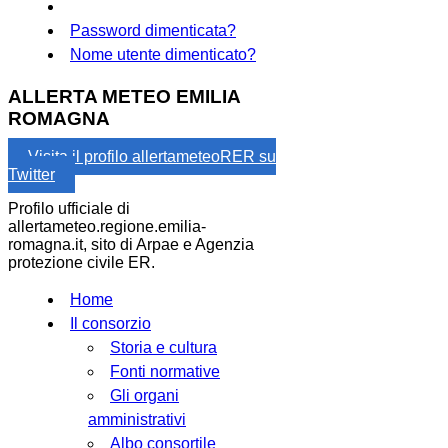
Password dimenticata?
Nome utente dimenticato?
ALLERTA METEO EMILIA
ROMAGNA
Visita il profilo allertameteoRER su
Twitter
Profilo ufficiale di
allertameteo.regione.emilia-
romagna.it, sito di Arpae e Agenzia
protezione civile ER.
Home
Il consorzio
Storia e cultura
Fonti normative
Gli organi
amministrativi
Albo consortile