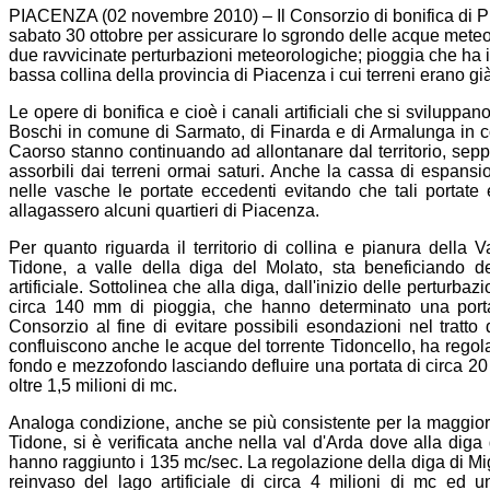
PIACENZA (02 novembre 2010) – Il Consorzio di bonifica di Pi
sabato 30 ottobre per assicurare lo sgrondo delle acque met
due ravvicinate perturbazioni meteorologiche; pioggia che ha inte
bassa collina della provincia di Piacenza i cui terreni erano già
Le opere di bonifica e cioè i canali artificiali che si sviluppan
Boschi in comune di Sarmato, di Finarda e di Armalunga in 
Caorso stanno continuando ad allontanare dal territorio, seppu
assorbili dai terreni ormai saturi. Anche la cassa di espansi
nelle vasche le portate eccedenti evitando che tali portat
allagassero alcuni quartieri di Piacenza.
Per quanto riguarda il territorio di collina e pianura della V
Tidone, a valle della diga del Molato, sta beneficiando d
artificiale. Sottolinea che alla diga, dall'inizio delle pertur
circa 140 mm di pioggia, che hanno determinato una porta
Consorzio al fine di evitare possibili esondazioni nel tratto 
confluiscono anche le acque del torrente Tidoncello, ha regolat
fondo e mezzofondo lasciando defluire una portata di circa 20
oltre 1,5 milioni di mc.
Analoga condizione, anche se più consistente per la maggiore
Tidone, si è verificata anche nella val d'Arda dove alla diga
hanno raggiunto i 135 mc/sec. La regolazione della diga di Mi
reinvaso del lago artificiale di circa 4 milioni di mc ed