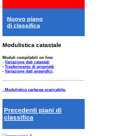
Nuovo piano
di classifica
Modulistica catastale
Moduli compilabili on line:
-
Variazione dati catastali
-
Trasferimento di proprietà
-
Variazione dati anagrafici
.
- Modulistica cartacea scaricabile.
Precedenti piani di
classifica