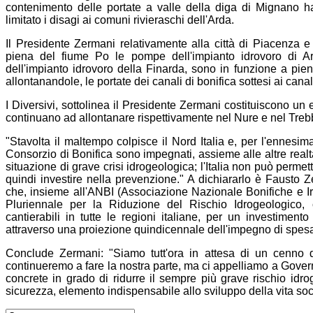
contenimento delle portate a valle della diga di Mignano h
limitato i disagi ai comuni rivieraschi dell'Arda.
Il Presidente Zermani relativamente alla città di Piacenza e
piena del fiume Po le pompe dell'impianto idrovoro di A
dell'impianto idrovoro della Finarda, sono in funzione a pien
allontanandole, le portate dei canali di bonifica sottesi ai cana
I Diversivi, sottolinea il Presidente Zermani costituiscono un ef
continuano ad allontanare rispettivamente nel Nure e nel Tre
"Stavolta il maltempo colpisce il Nord Italia e, per l'ennesim
Consorzio di Bonifica sono impegnati, assieme alle altre realt
situazione di grave crisi idrogeologica; l'Italia non può perm
quindi investire nella prevenzione." A dichiararlo è Fausto 
che, insieme all'ANBI (Associazione Nazionale Bonifiche e Ir
Pluriennale per la Riduzione del Rischio Idrogeologico,
cantierabili in tutte le regioni italiane, per un investimen
attraverso una proiezione quindicennale dell'impegno di spesa
Conclude Zermani: "Siamo tutt'ora in attesa di un cenno di
continueremo a fare la nostra parte, ma ci appelliamo a Govern
concrete in grado di ridurre il sempre più grave rischio idro
sicurezza, elemento indispensabile allo sviluppo della vita so