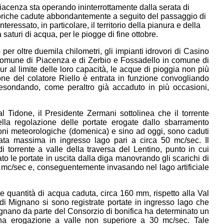
acenza sta operando ininterrottamente dalla serata di
eoriche cadute abbondantemente a seguito del passaggio di
ressato, in particolare, il territorio della pianura e della
 saturi di acqua, per le piogge di fine ottobre.
o per oltre duemila chilometri, gli impianti idrovori di Casino
comune di Piacenza e di Zerbio e Fossadello in comune di
r al limite delle loro capacità, le acque di pioggia non più
one del colatore Riello è entrata in funzione convogliando
e esondando, come peraltro già accaduto in più occasioni,
al Tidone, il Presidente Zermani sottolinea che il torrente
ella regolazione delle portate erogate dallo sbarramento
bazioni meteorologiche (domenica) e sino ad oggi, sono caduti
ta massima in ingresso lago pari a circa 50 mc/sec. Il
di torrente a valle della traversa del Lentino, punto in cui
o le portate in uscita dalla diga manovrando gli scarichi di
 mc/sec e, conseguentemente invasando nel lago artificiale
 quantità di acqua caduta, circa 160 mm, rispetto alla Val
 di Mignano si sono registrate portate in ingresso lago che
gnano da parte del Consorzio di bonifica ha determinato un
 una erogazione a valle non superiore a 30 mc/sec. Tale