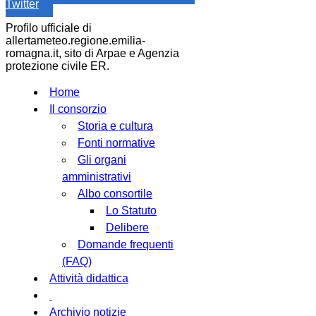
Twitter
Profilo ufficiale di
allertameteo.regione.emilia-
romagna.it, sito di Arpae e Agenzia
protezione civile ER.
Home
Il consorzio
Storia e cultura
Fonti normative
Gli organi
amministrativi
Albo consortile
Lo Statuto
Delibere
Domande frequenti
(FAQ)
Attività didattica
Archivio notizie