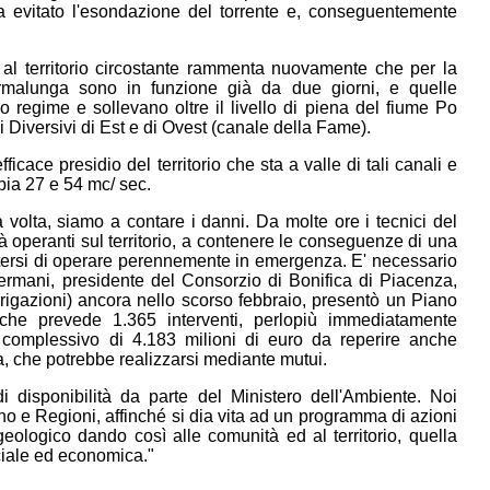
a evitato l'esondazione del torrente e, conseguentemente
 al territorio circostante rammenta nuovamente che per la
rmalunga sono in funzione già da due giorni, e quelle
o regime e sollevano oltre il livello di piena del fiume Po
li Diversivi di Est e di Ovest (canale della Fame).
ficace presidio del territorio che sta a valle di tali canali e
bbia 27 e 54 mc/ sec.
a volta, siamo a contare i danni. Da molte ore i tecnici del
à operanti sul territorio, a contenere le conseguenze di una
ettersi di operare perennemente in emergenza. E' necessario
Zermani, presidente del Consorzio di Bonifica di Piacenza,
rigazioni) ancora nello scorso febbraio, presentò un Piano
 che prevede 1.365 interventi, perlopiù immediatamente
to complessivo di 4.183 milioni di euro da reperire anche
, che potrebbe realizzarsi mediante mutui.
 disponibilità da parte del Ministero dell'Ambiente. Noi
o e Regioni, affinché si dia vita ad un programma di azioni
geologico dando così alle comunità ed al territorio, quella
ciale ed economica."