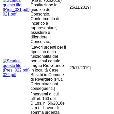
(RG n. 762/2018).
Costituzione in
[25/11/2019]
giudizio del
021.pdf
Consorzio.
Conferimento di
incarico a
rappresentare,
assistere e
difendere il
Consorzio.]
[Lavori urgenti per il
ripristino della
funzionalità del
ponte sul canale
irriguo Rio Grande
[29/11/2019]
in località Case
022.pdf
Buschi in Comune
di Rivergaro (PC).
Determinazioni
conseguenti.]
[Interventi di cui
all'art. 163 del
D.Lgs. n. 50/2016e
s.m.i. - Lavori di
somma urgenza