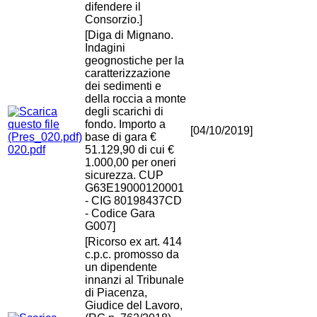
difendere il
Consorzio.]
[Diga di Mignano.
Indagini
geognostiche per la
caratterizzazione
dei sedimenti e
della roccia a monte
degli scarichi di
fondo. Importo a
[04/10/2019]
base di gara €
020.pdf
51.129,90 di cui €
1.000,00 per oneri
sicurezza. CUP
G63E19000120001
- CIG 80198437CD
- Codice Gara
G007]
[Ricorso ex art. 414
c.p.c. promosso da
un dipendente
innanzi al Tribunale
di Piacenza,
Giudice del Lavoro,