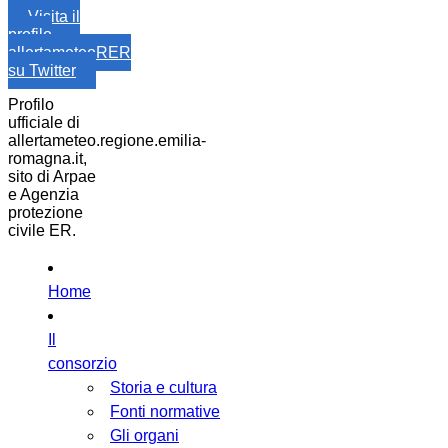
Visita il
profilo
allertameteoRER
su Twitter
Profilo
ufficiale di
allertameteo.regione.emilia-
romagna.it,
sito di Arpae
e Agenzia
protezione
civile ER.
Home
Il
consorzio
Storia e cultura
Fonti normative
Gli organi