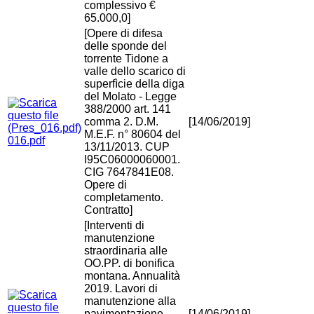
complessivo €
65.000,0]
[Opere di difesa
delle sponde del
torrente Tidone a
valle dello scarico di
superfìcie della diga
del Molato - Legge
388/2000 art. 141
comma 2. D.M.
[14/06/2019]
M.E.F. n° 80604 del
016.pdf
13/11/2013. CUP
I95C06000060001.
CIG 7647841E08.
Opere di
completamento.
Contratto]
[Interventi di
manutenzione
straordinaria alle
OO.PP. di bonifica
montana. Annualità
2019. Lavori di
manutenzione alla
pavimentazione
[14/06/2019]