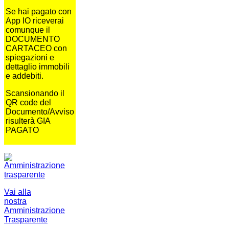
Se hai pagato con
App IO riceverai
comunque il
DOCUMENTO
CARTACEO con
spiegazioni e
dettaglio immobili
e addebiti.
Scansionando il
QR code del
Documento/Avviso
risulterà GIA
PAGATO
Vai alla
nostra
Amministrazione
Trasparente