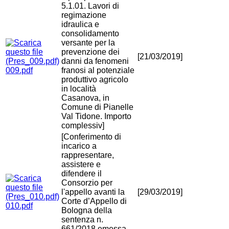
5.1.01. Lavori di
regimazione
idraulica e
consolidamento
versante per la
prevenzione dei
[21/03/2019]
danni da fenomeni
009.pdf
franosi al potenziale
produttivo agricolo
in località
Casanova, in
Comune di Pianelle
Val Tidone. Importo
complessiv]
[Conferimento di
incarico a
rappresentare,
assistere e
difendere il
Consorzio per
l'appello avanti la
[29/03/2019]
Corte d’Appello di
010.pdf
Bologna della
sentenza n.
661/2018 emessa