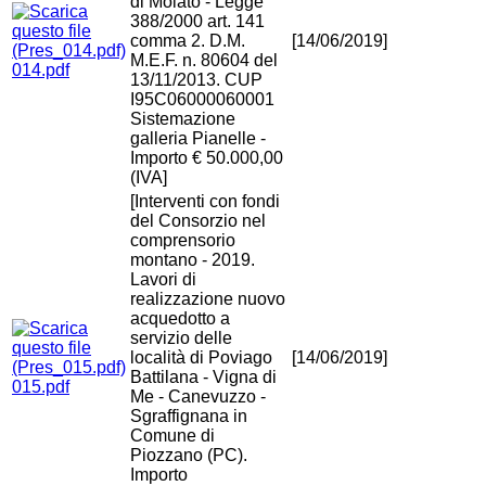
di Molato - Legge
388/2000 art. 141
comma 2. D.M.
[14/06/2019]
M.E.F. n. 80604 del
014.pdf
13/11/2013. CUP
I95C06000060001
Sistemazione
galleria Pianelle -
Importo € 50.000,00
(IVA]
[Interventi con fondi
del Consorzio nel
comprensorio
montano - 2019.
Lavori di
realizzazione nuovo
acquedotto a
servizio delle
località di Poviago
[14/06/2019]
Battilana - Vigna di
015.pdf
Me - Canevuzzo -
Sgraffignana in
Comune di
Piozzano (PC).
Importo