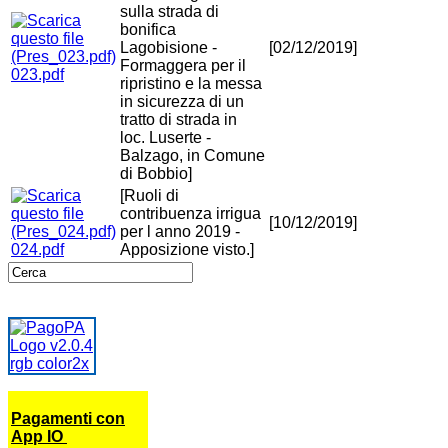
sulla strada di
bonifica
Lagobisione -
[02/12/2019]
Formaggera per il
023.pdf
ripristino e la messa
in sicurezza di un
tratto di strada in
loc. Luserte -
Balzago, in Comune
di Bobbio]
[Ruoli di
contribuenza irrigua
[10/12/2019]
per l anno 2019 -
024.pdf
Apposizione visto.]
Pagamenti con
App IO