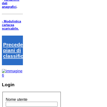
dati
anagrafici
.
- Modulistica
cartacea
scaricabile.
Precedenti
piani di
classifica
Login
Nome utente