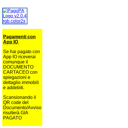
Pagamenti con
App IO
Se hai pagato con
App IO riceverai
comunque il
DOCUMENTO
CARTACEO con
spiegazioni e
dettaglio immobili
e addebiti.
Scansionando il
QR code del
Documento/Avviso
risulterà GIA
PAGATO