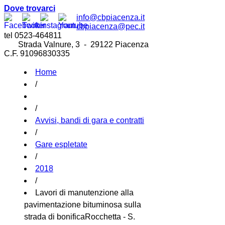
Dove trovarci
info@cbpiacenza.it
cbpiacenza@pec.it
tel 0523-464811
Strada Valnure, 3 - 29122 Piacenza
C.F. 91096830335
Home
/
/
Avvisi, bandi di gara e contratti
/
Gare espletate
/
2018
/
Lavori di manutenzione alla
pavimentazione bituminosa sulla
strada di bonificaRocchetta - S.