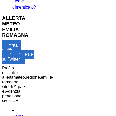
utente
dimenticato?
ALLERTA
METEO
EMILIA
ROMAGNA
Visita il
profilo
allertameteoRER
su Twitter
Profilo
ufficiale di
allertameteo.regione.emilia-
romagna.it,
sito di Arpae
e Agenzia
protezione
civile ER.