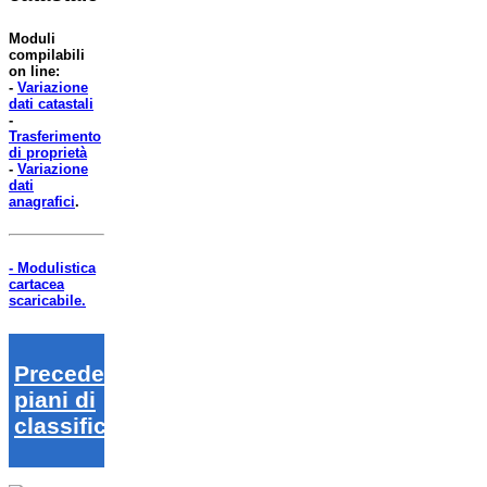
Moduli
compilabili
on line:
-
Variazione
dati catastali
-
Trasferimento
di proprietà
-
Variazione
dati
anagrafici
.
- Modulistica
cartacea
scaricabile.
Precedenti
piani di
classifica