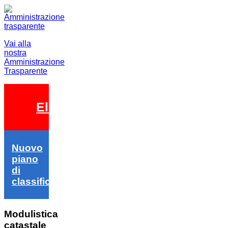
Vai alla
nostra
Amministrazione
Trasparente
Elezioni 2026
Nuovo
piano
di
classifica
Modulistica
catastale