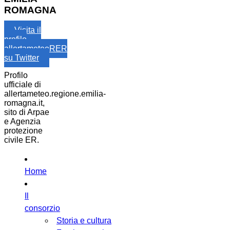
ROMAGNA
Visita il
profilo
allertameteoRER
su Twitter
Profilo
ufficiale di
allertameteo.regione.emilia-
romagna.it,
sito di Arpae
e Agenzia
protezione
civile ER.
Home
Il
consorzio
Storia e cultura