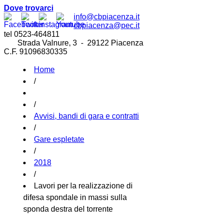
Dove trovarci
info@cbpiacenza.it
cbpiacenza@pec.it
tel 0523-464811
Strada Valnure, 3 - 29122 Piacenza
C.F. 91096830335
Home
/
/
Avvisi, bandi di gara e contratti
/
Gare espletate
/
2018
/
Lavori per la realizzazione di
difesa spondale in massi sulla
sponda destra del torrente