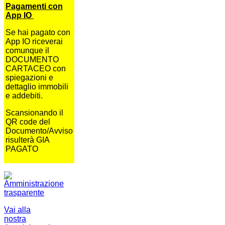
Pagamenti con
App IO
Se hai pagato con
App IO riceverai
comunque il
DOCUMENTO
CARTACEO con
spiegazioni e
dettaglio immobili
e addebiti.
Scansionando il
QR code del
Documento/Avviso
risulterà GIA
PAGATO
Vai alla
nostra