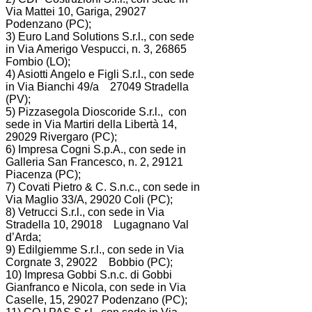
Via Mattei 10, Gariga, 29027
Podenzano (PC);
3) Euro Land Solutions S.r.l., con sede
in Via Amerigo Vespucci, n. 3, 26865
Fombio (LO);
4) Asiotti Angelo e Figli S.r.l., con sede
in Via Bianchi 49/a 27049 Stradella
(PV);
5) Pizzasegola Dioscoride S.r.l., con
sede in Via Martiri della Libertà 14,
29029 Rivergaro (PC);
6) Impresa Cogni S.p.A., con sede in
Galleria San Francesco, n. 2, 29121
Piacenza (PC);
7) Covati Pietro & C. S.n.c., con sede in
Via Maglio 33/A, 29020 Coli (PC);
8) Vetrucci S.r.l., con sede in Via
Stradella 10, 29018 Lugagnano Val
d’Arda;
9) Edilgiemme S.r.l., con sede in Via
Corgnate 3, 29022 Bobbio (PC);
10) Impresa Gobbi S.n.c. di Gobbi
Gianfranco e Nicola, con sede in Via
Caselle, 15, 29027 Podenzano (PC);