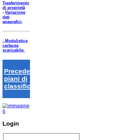
Trasferimento
di proprietà
-
Variazione
dati
anagrafici
.
- Modulistica
cartacea
scaricabile.
Precedenti
piani di
classifica
Login