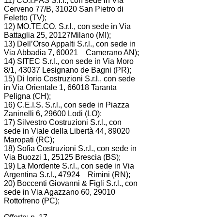
11) CO.I.PAS S.r.l., con sede in Via
Cerveno 77/B, 31020 San Pietro di
Feletto (TV);
12) MO.TE.CO. S.r.l., con sede in Via
Battaglia 25, 20127Milano (MI);
13) Dell’Orso Appalti S.r.l., con sede in
Via Abbadia 7, 60021 Camerano AN);
14) SITEC S.r.l., con sede in Via Moro
8/1, 43037 Lesignano de Bagni (PR);
15) Di Iorio Costruzioni S.r.l., con sede
in Via Orientale 1, 66018 Taranta
Peligna (CH);
16) C.E.I.S. S.r.l., con sede in Piazza
Zaninelli 6, 29600 Lodi (LO);
17) Silvestro Costruzioni S.r.l., con
sede in Viale della Libertà 44, 89020
Maropati (RC);
18) Sofia Costruzioni S.r.l., con sede in
Via Buozzi 1, 25125 Brescia (BS);
19) La Mordente S.r.l., con sede in Via
Argentina S.r.l., 47924 Rimini (RN);
20) Boccenti Giovanni & Figli S.r.l., con
sede in Via Agazzano 60, 29010
Rottofreno (PC);