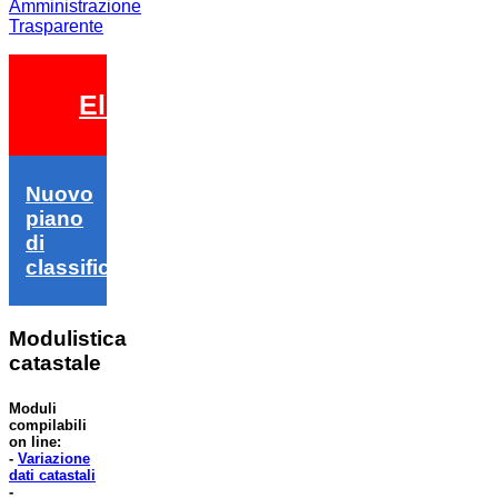
Amministrazione
Trasparente
Elezioni 2026
Nuovo
piano
di
classifica
Modulistica
catastale
Moduli
compilabili
on line:
-
Variazione
dati catastali
-