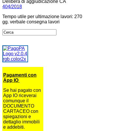
Delibera di aggiudicazione CA
404/2018
Tempo utile per ultimazione lavori: 270
gg. verbale consegna lavori
Pagamenti con
App IO
Se hai pagato con
App IO riceverai
comunque il
DOCUMENTO
CARTACEO con
spiegazioni e
dettaglio immobili
e addebiti.