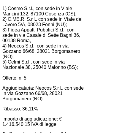
1) Cosmo S.r.l., con sede in Viale
Mancini 132, 87100 Cosenza (CS);
2) O.ME.R. S.r.l., con sede in Viale del
Lavoro 5/A, 08023 Fonni (NU);
3) Fidea Appalti Pubblici S.r.l., con
sede in via Casale di Sette Bagni 36,
00138 Roma,
4) Neocos S.r.l., con sede in via
Gozzano 66/68, 28021 Borgomanero
(NO);
5) Gelmi S.r.l., con sede in via
Nazionale 38, 25040 Malonno (BS);
Offerte: n. 5
Aggiudicataria: Neocos S.r.l., con sede
in via Gozzano 66/68, 28021
Borgomanero (NO);
Ribasso: 36,11%
Importo di aggiudicazione: €
1.416.540,15 IVA di legge