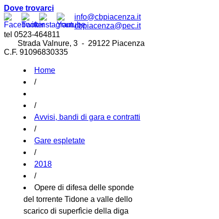
Dove trovarci
info@cbpiacenza.it
cbpiacenza@pec.it
tel 0523-464811
Strada Valnure, 3 - 29122 Piacenza
C.F. 91096830335
Home
/
/
Avvisi, bandi di gara e contratti
/
Gare espletate
/
2018
/
Opere di difesa delle sponde
del torrente Tidone a valle dello
scarico di superfìcie della diga