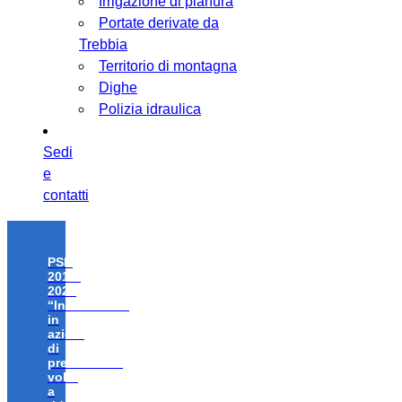
Irrigazione di pianura
Portate derivate da
Trebbia
Territorio di montagna
Dighe
Polizia idraulica
Sedi
e
contatti
PSR
2014-
2020
“Investimenti
in
azioni
di
prevenzione
volte
a