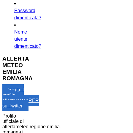
Password
dimenticata?
Nome
utente
dimenticato?
ALLERTA
METEO
EMILIA
ROMAGNA
Visita il
profilo
allertameteoRER
su Twitter
Profilo
ufficiale di
allertameteo.regione.emilia-
romagna.it,