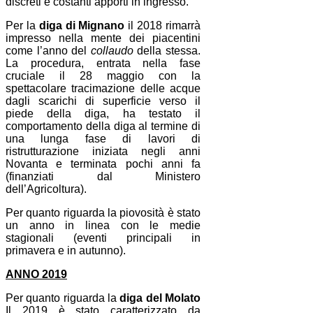
discreti e costanti apporti in ingresso.
Per la
diga di Mignano
il 2018 rimarrà
impresso nella mente dei piacentini
come l’anno del
collaudo
della stessa.
La procedura, entrata nella fase
cruciale il 28 maggio con la
spettacolare tracimazione delle acque
dagli scarichi di superficie verso il
piede della diga, ha testato il
comportamento della diga al termine di
una lunga fase di lavori di
ristrutturazione iniziata negli anni
Novanta e terminata pochi anni fa
(finanziati dal Ministero
dell’Agricoltura).
Per quanto riguarda la piovosità è stato
un anno in linea con le medie
stagionali (eventi principali in
primavera e in autunno).
ANNO 2019
Per quanto riguarda la
diga del Molato
Il 2019 è stato caratterizzato da