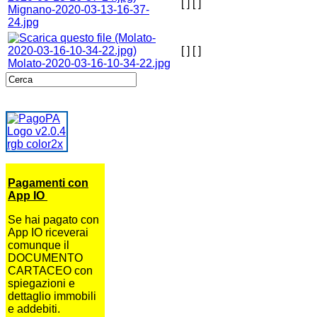
[ ]
[ ]
Mignano-2020-03-13-16-37-
24.jpg
[ ]
[ ]
Molato-2020-03-16-10-34-22.jpg
Pagamenti con
App IO
Se hai pagato con
App IO riceverai
comunque il
DOCUMENTO
CARTACEO con
spiegazioni e
dettaglio immobili
e addebiti.