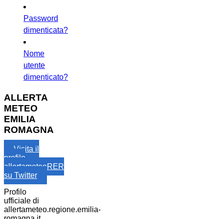
Password
dimenticata?
Nome
utente
dimenticato?
ALLERTA
METEO
EMILIA
ROMAGNA
Visita il
profilo
allertameteoRER
su Twitter
Profilo
ufficiale di
allertameteo.regione.emilia-
romagna.it,