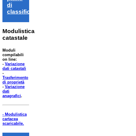
di
classifica
Modulistica
catastale
Moduli
compilabili
on line:
-
Variazione
dati catastali
-
Trasferimento
di proprietà
-
Variazione
dati
anagrafici
.
- Modulistica
cartacea
scaricabile.