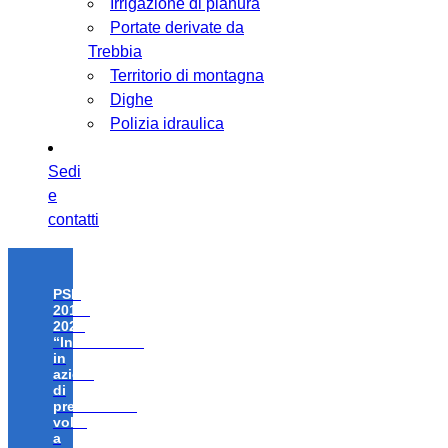
Irrigazione di pianura
Portate derivate da
Trebbia
Territorio di montagna
Dighe
Polizia idraulica
Sedi
e
contatti
PSR
2014-
2020
“Investimenti
in
azioni
di
prevenzione
volte
a