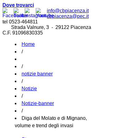
Dove trovarci
info@cbpiacenza.it
cbpiacenza@pec.it
tel 0523-464811
Strada Valnure, 3 - 29122 Piacenza
C.F. 91096830335
Home
/
/
notizie banner
/
Notizie
/
Notizie-banner
/
Diga del Molato e di Mignano,
volume e trend degli invasi