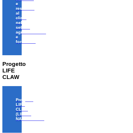
e
resiliente
al
clima
nel
settore
agroalimentare
e
forestale”
Progetto
LIFE
CLAW
Progetto
LIFE
CLAW
(LIFE18
NAT/IT/000806)