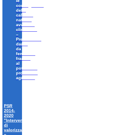
le
conseguenze
delle
calamità
naturali,
avversità
climatiche
–
Prevenzione
danni
da
fenomeni
franosi
al
potenziale
produttivo
agricolo”
PSR
2014-
2020
"Interventi
di
valorizzazione
e