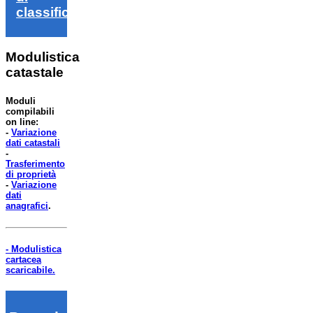
classifica
Modulistica
catastale
Moduli
compilabili
on line:
-
Variazione
dati catastali
-
Trasferimento
di proprietà
-
Variazione
dati
anagrafici
.
- Modulistica
cartacea
scaricabile.