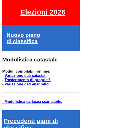
Elezioni 2026
Nuovo piano
di classifica
Modulistica catastale
Moduli compilabili on line:
-
Variazione dati catastali
-
Trasferimento di proprietà
-
Variazione dati anagrafici
.
- Modulistica cartacea scaricabile.
Precedenti piani di
classifica