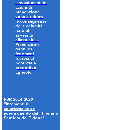
“Investimenti in
azioni di
prevenzione
volte a ridurre
le conseguenze
delle calamità
naturali,
avversità
climatiche –
Prevenzione
danni da
fenomeni
franosi al
potenziale
produttivo
agricolo”
PSR 2014-2020
"Interventi di
valorizzazione e
adeguamento dell’itinerario
Sentiero del Tidone"