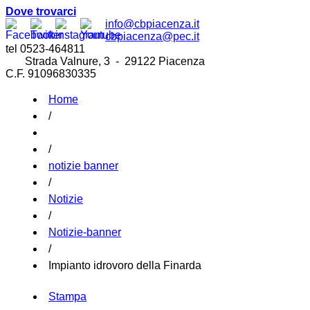
Dove trovarci
info@cbpiacenza.it
cbpiacenza@pec.it
tel 0523-464811
Strada Valnure, 3 - 29122 Piacenza
C.F. 91096830335
Home
/
/
notizie banner
/
Notizie
/
Notizie-banner
/
Impianto idrovoro della Finarda
Stampa