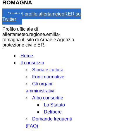
ROMAGNA
Visita il profilo allertameteoRER su
Twitter
Profilo ufficiale di
allertameteo.regione.emilia-
romagna.it, sito di Arpae e Agenzia
protezione civile ER.
Home
Il consorzio
Storia e cultura
Fonti normative
Gli organi
amministrativi
Albo consortile
Lo Statuto
Delibere
Domande frequenti
(FAQ)