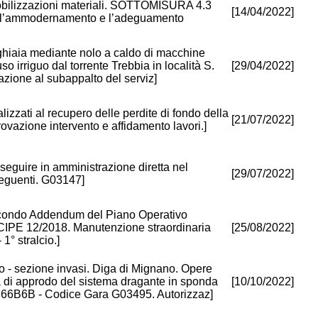
obilizzazioni materiali. SOTTOMISURA 4.3
[14/04/2022]
po e l’ammodernamento e l’adeguamento
 ghiaia mediante nolo a caldo di macchine
so irriguo dal torrente Trebbia in località S.
[29/04/2022]
zione al subappalto del serviz]
lizzati al recupero delle perdite di fondo della
[21/07/2022]
vazione intervento e affidamento lavori.]
eseguire in amministrazione diretta nel
[29/07/2022]
seguenti. G03147]
condo Addendum del Piano Operativo
a CIPE 12/2018. Manutenzione straordinaria
[25/08/2022]
1° stralcio.]
ico - sezione invasi. Diga di Mignano. Opere
a di approdo del sistema dragante in sponda
[10/10/2022]
6B6B - Codice Gara G03495. Autorizzaz]