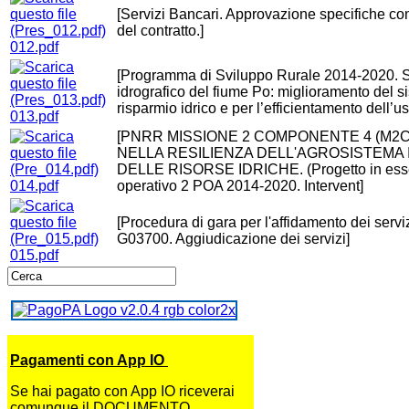
[Servizi Bancari. Approvazione specifiche cont
del contratto.]
012.pdf
[Programma di Sviluppo Rurale 2014-2020. Sc
idrografico del fiume Po: miglioramento del si
risparmio idrico e per l’efficientamento dell’uso
013.pdf
[PNRR MISSIONE 2 COMPONENTE 4 (M2C4
NELLA RESILIENZA DELL'AGROSISTEMA 
DELLE RISORSE IDRICHE. (Progetto in essere)
014.pdf
operativo 2 POA 2014-2020. Intervent]
[Procedura di gara per l'affidamento dei servi
G03700. Aggiudicazione dei servizi]
015.pdf
Pagamenti con App IO
Se hai pagato con App IO riceverai
comunque il DOCUMENTO