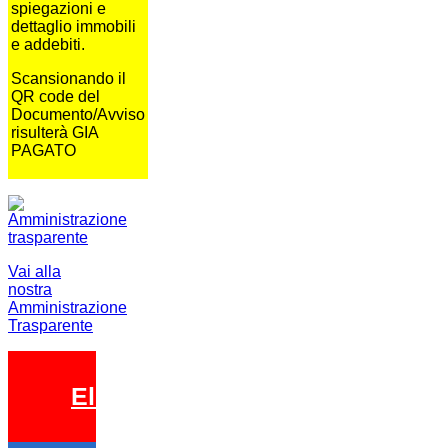
spiegazioni e
dettaglio immobili
e addebiti.
Scansionando il
QR code del
Documento/Avviso
risulterà GIA
PAGATO
Vai alla
nostra
Amministrazione
Trasparente
Elezioni 2026