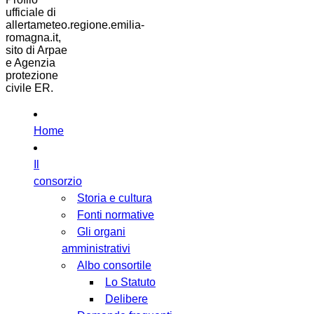
ufficiale di
allertameteo.regione.emilia-
romagna.it,
sito di Arpae
e Agenzia
protezione
civile ER.
Home
Il
consorzio
Storia e cultura
Fonti normative
Gli organi
amministrativi
Albo consortile
Lo Statuto
Delibere