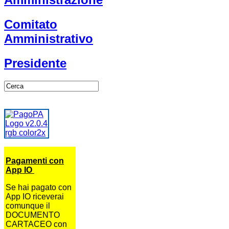
Comitato
Amministrativo
Presidente
Pagamenti con
App IO
Se hai pagato con
App IO riceverai
comunque il
DOCUMENTO
CARTACEO con