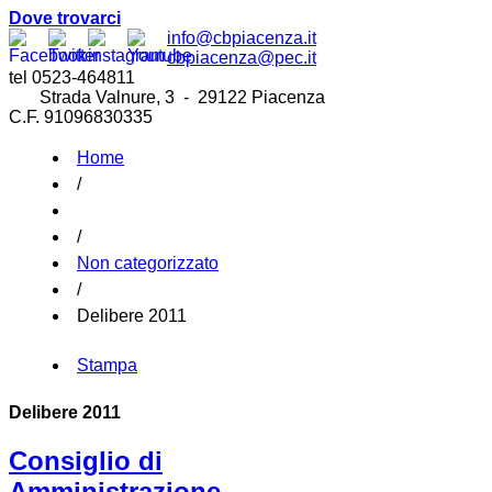
Dove trovarci
info@cbpiacenza.it
cbpiacenza@pec.it
tel 0523-464811
Strada Valnure, 3 - 29122 Piacenza
C.F. 91096830335
Home
/
/
Non categorizzato
/
Delibere 2011
Stampa
Delibere 2011
Consiglio di
Amministrazione