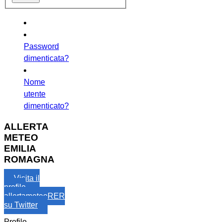
Password
dimenticata?
Nome
utente
dimenticato?
ALLERTA
METEO
EMILIA
ROMAGNA
Visita il
profilo
allertameteoRER
su Twitter
Profilo