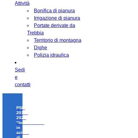
Attività
Bonifica di pianura
Irrigazione di pianura
Portate derivate da
Trebbia
Territorio di montagna
Dighe
Polizia idraulica
Sedi
e
contatti
PSR
2014-
2020
“Investimenti
in
azioni
di