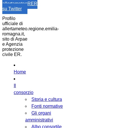
allertameteoRER
su Twitter
Profilo
ufficiale di
allertameteo.regione.emilia-
romagna.it,
sito di Arpae
e Agenzia
protezione
civile ER.
Home
Il
consorzio
Storia e cultura
Fonti normative
Gli organi
amministrativi
Albo consortile