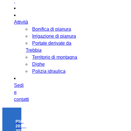
Attività
Bonifica di pianura
Irrigazione di pianura
Portate derivate da
Trebbia
Territorio di montagna
Dighe
Polizia idraulica
Sedi
e
contatti
PSR
2014-
2020