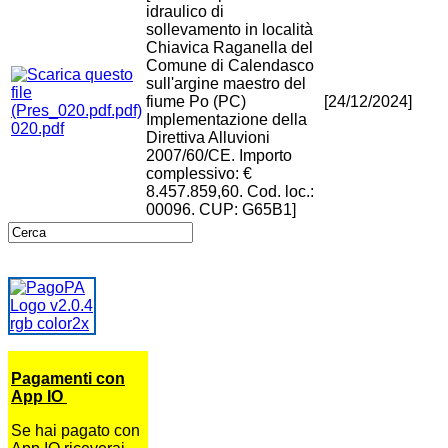
idraulico di
sollevamento in località
Chiavica Raganella del
Comune di Calendasco
sull'argine maestro del
fiume Po (PC)
[24/12/2024]
Implementazione della
020.pdf
Direttiva Alluvioni
2007/60/CE. Importo
complessivo: €
8.457.859,60. Cod. loc.:
00096. CUP: G65B1]
Pagamenti con
App IO
Se hai pagato con