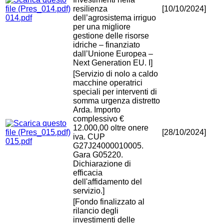
resilienza
[10/10/2024]
014.pdf
dell’agrosistema irriguo
per una migliore
gestione delle risorse
idriche – finanziato
dall’Unione Europea –
Next Generation EU. I]
[Servizio di nolo a caldo
macchine operatrici
speciali per interventi di
somma urgenza distretto
Arda. Importo
complessivo €
12.000,00 oltre onere
[28/10/2024]
iva. CUP
015.pdf
G27J24000010005.
Gara G05220.
Dichiarazione di
efficacia
dell'affidamento del
servizio.]
[Fondo finalizzato al
rilancio degli
investimenti delle