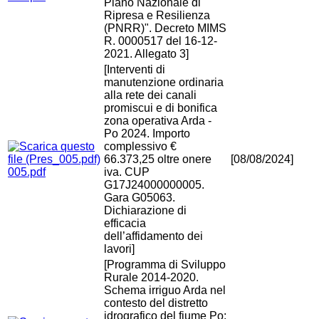
Piano Nazionale di
Ripresa e Resilienza
(PNRR)". Decreto MIMS
R. 0000517 del 16-12-
2021. Allegato 3]
[Interventi di
manutenzione ordinaria
alla rete dei canali
promiscui e di bonifica
zona operativa Arda -
Po 2024. Importo
complessivo €
66.373,25 oltre onere
[08/08/2024]
005.pdf
iva. CUP
G17J24000000005.
Gara G05063.
Dichiarazione di
efficacia
dell’affidamento dei
lavori]
[Programma di Sviluppo
Rurale 2014-2020.
Schema irriguo Arda nel
contesto del distretto
idrografico del fiume Po: