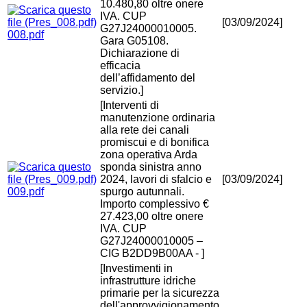
10.480,80 oltre onere
IVA. CUP
[03/09/2024]
G27J24000010005.
008.pdf
Gara G05108.
Dichiarazione di
efficacia
dell’affidamento del
servizio.]
[Interventi di
manutenzione ordinaria
alla rete dei canali
promiscui e di bonifica
zona operativa Arda
sponda sinistra anno
2024, lavori di sfalcio e
[03/09/2024]
009.pdf
spurgo autunnali.
Importo complessivo €
27.423,00 oltre onere
IVA. CUP
G27J24000010005 –
CIG B2DD9B00AA - ]
[Investimenti in
infrastrutture idriche
primarie per la sicurezza
dell'approvvigionamento