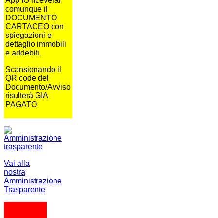
App IO riceverai
comunque il
DOCUMENTO
CARTACEO con
spiegazioni e
dettaglio immobili
e addebiti.
Scansionando il
QR code del
Documento/Avviso
risulterà GIA
PAGATO
Vai alla
nostra
Amministrazione
Trasparente