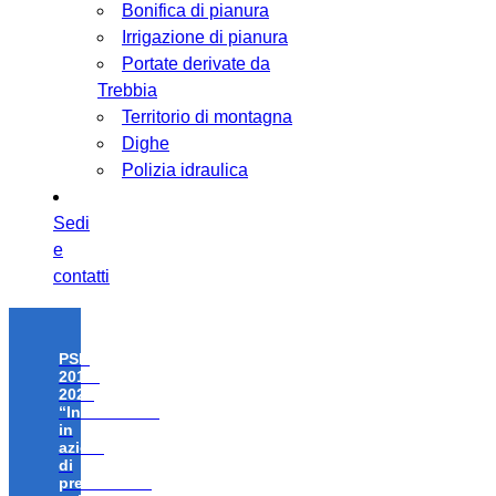
Bonifica di pianura
Irrigazione di pianura
Portate derivate da
Trebbia
Territorio di montagna
Dighe
Polizia idraulica
Sedi
e
contatti
PSR
2014-
2020
“Investimenti
in
azioni
di
prevenzione