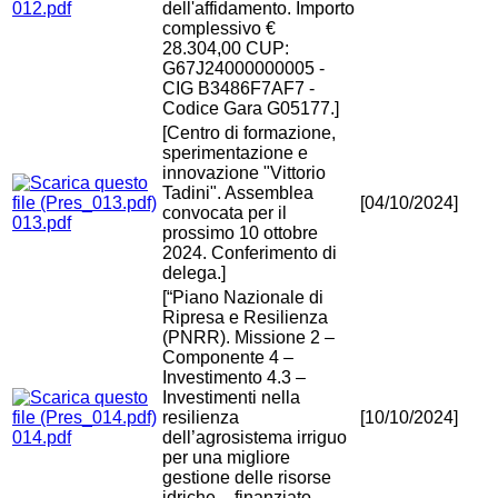
012.pdf
dell'affidamento. Importo
complessivo €
28.304,00 CUP:
G67J24000000005 -
CIG B3486F7AF7 -
Codice Gara G05177.]
[Centro di formazione,
sperimentazione e
innovazione "Vittorio
Tadini". Assemblea
[04/10/2024]
convocata per il
013.pdf
prossimo 10 ottobre
2024. Conferimento di
delega.]
[“Piano Nazionale di
Ripresa e Resilienza
(PNRR). Missione 2 –
Componente 4 –
Investimento 4.3 –
Investimenti nella
resilienza
[10/10/2024]
014.pdf
dell’agrosistema irriguo
per una migliore
gestione delle risorse
idriche – finanziato