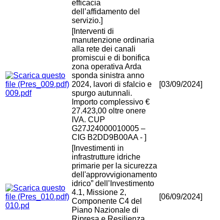
efficacia
dell’affidamento del
servizio.]
[Interventi di
manutenzione ordinaria
alla rete dei canali
promiscui e di bonifica
zona operativa Arda
sponda sinistra anno
2024, lavori di sfalcio e
[03/09/2024]
009.pdf
spurgo autunnali.
Importo complessivo €
27.423,00 oltre onere
IVA. CUP
G27J24000010005 –
CIG B2DD9B00AA - ]
[Investimenti in
infrastrutture idriche
primarie per la sicurezza
dell'approvvigionamento
idrico” dell’Investimento
4.1, Missione 2,
[06/09/2024]
Componente C4 del
010.pd
Piano Nazionale di
Ripresa e Resilienza