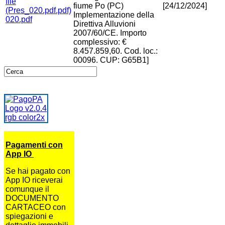
fiume Po (PC)
[24/12/2024]
Implementazione della
020.pdf
Direttiva Alluvioni
2007/60/CE. Importo
complessivo: €
8.457.859,60. Cod. loc.:
00096. CUP: G65B1]
Pagamenti con
App IO
Se hai pagato con
App IO riceverai
comunque il
DOCUMENTO
CARTACEO con
spiegazioni e