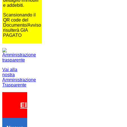
dettaglio immobili
e addebiti.
Scansionando il
QR code del
Documento/Avviso
risulterà GIA
PAGATO
Vai alla
nostra
Amministrazione
Trasparente
Elezioni 2026