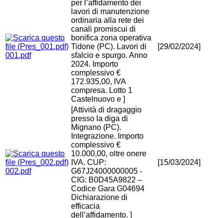
per l’affidamento dei
lavori di manutenzione
ordinaria alla rete dei
canali promiscui di
bonifica zona operativa
Tidone (PC). Lavori di
[29/02/2024]
001.pdf
sfalcio e spurgo. Anno
2024. Importo
complessivo €
172.935,00, IVA
compresa. Lotto 1
Castelnuovo e ]
[Attività di dragaggio
presso la diga di
Mignano (PC).
Integrazione. Importo
complessivo €
10.000,00, oltre onere
IVA. CUP:
[15/03/2024]
002.pdf
G67J24000000005 -
CIG: B0D45A9822 –
Codice Gara G04694
Dichiarazione di
efficacia
dell’affidamento. ]