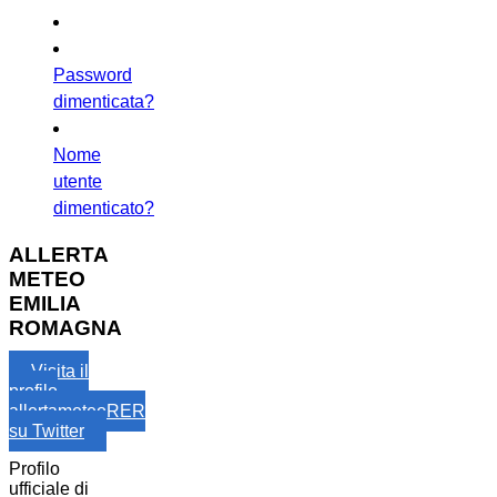
Password
dimenticata?
Nome
utente
dimenticato?
ALLERTA
METEO
EMILIA
ROMAGNA
Visita il
profilo
allertameteoRER
su Twitter
Profilo
ufficiale di