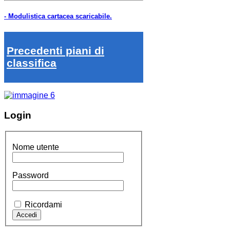
- Modulistica cartacea scaricabile.
Precedenti piani di
classifica
Login
Nome utente
Password
Ricordami