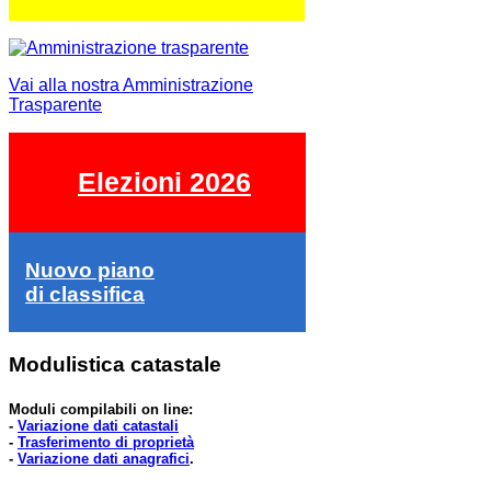
Vai alla nostra Amministrazione
Trasparente
Elezioni 2026
Nuovo piano
di classifica
Modulistica catastale
Moduli compilabili on line:
-
Variazione dati catastali
-
Trasferimento di proprietà
-
Variazione dati anagrafici
.