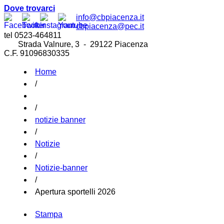
Dove trovarci
info@cbpiacenza.it
cbpiacenza@pec.it
tel 0523-464811
Strada Valnure, 3 - 29122 Piacenza
C.F. 91096830335
Home
/
/
notizie banner
/
Notizie
/
Notizie-banner
/
Apertura sportelli 2026
Stampa