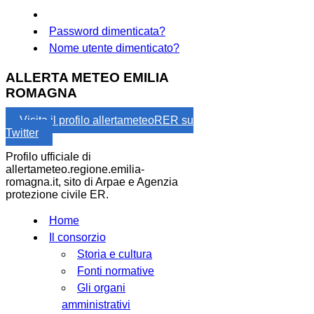
Password dimenticata?
Nome utente dimenticato?
ALLERTA METEO EMILIA
ROMAGNA
Visita il profilo allertameteoRER su
Twitter
Profilo ufficiale di
allertameteo.regione.emilia-
romagna.it, sito di Arpae e Agenzia
protezione civile ER.
Home
Il consorzio
Storia e cultura
Fonti normative
Gli organi
amministrativi