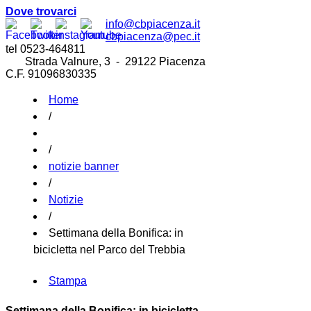
Dove trovarci
info@cbpiacenza.it
cbpiacenza@pec.it
tel 0523-464811
Strada Valnure, 3 - 29122 Piacenza
C.F. 91096830335
Home
/
/
notizie banner
/
Notizie
/
Settimana della Bonifica: in
bicicletta nel Parco del Trebbia
Stampa
Settimana della Bonifica: in bicicletta