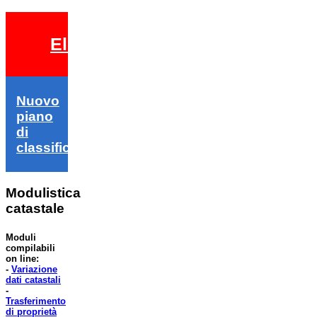
Elezioni 2026
Nuovo
piano
di
classifica
Modulistica
catastale
Moduli
compilabili
on line:
-
Variazione
dati catastali
-
Trasferimento
di proprietà