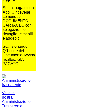
Se hai pagato con
App IO riceverai
comunque il
DOCUMENTO
CARTACEO con
spiegazioni e
dettaglio immobili
e addebiti.
Scansionando il
QR code del
Documento/Avviso
risulterà GIA
PAGATO
Vai alla
nostra
Amministrazione
Trasparente