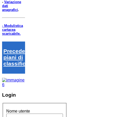
-
Variazione
dati
anagrafici
.
- Modulistica
cartacea
scaricabile.
Precedenti
piani di
classifica
Login
Nome utente