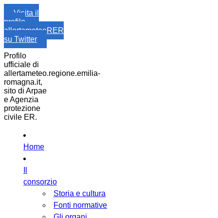
Visita il
profilo
allertameteoRER
su Twitter
Profilo
ufficiale di
allertameteo.regione.emilia-
romagna.it,
sito di Arpae
e Agenzia
protezione
civile ER.
Home
Il
consorzio
Storia e cultura
Fonti normative
Gli organi