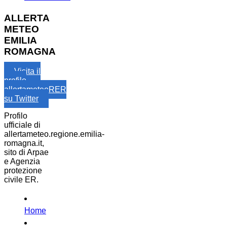
ALLERTA
METEO
EMILIA
ROMAGNA
Visita il
profilo
allertameteoRER
su Twitter
Profilo
ufficiale di
allertameteo.regione.emilia-
romagna.it,
sito di Arpae
e Agenzia
protezione
civile ER.
Home