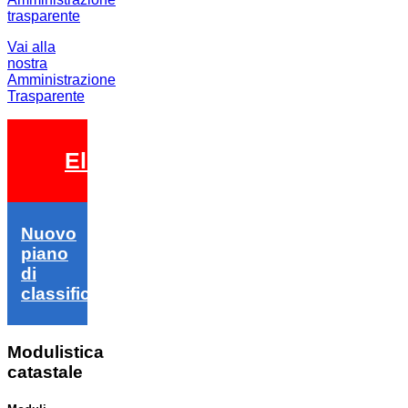
Vai alla
nostra
Amministrazione
Trasparente
Elezioni 2026
Nuovo
piano
di
classifica
Modulistica
catastale