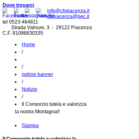
Dove trovarci
info@cbpiacenza.it
cbpiacenza@pec.it
tel 0523-464811
Strada Valnure, 3 - 29122 Piacenza
C.F. 91096830335
Home
/
/
notizie banner
/
Notizie
/
Il Consorzio tutela e valorizza
la nostra Montagna!!
Stampa
Il Consorzio tutela e valorizza la