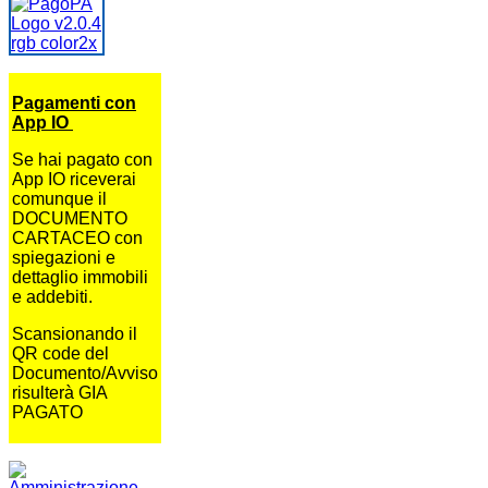
Pagamenti con
App IO
Se hai pagato con
App IO riceverai
comunque il
DOCUMENTO
CARTACEO con
spiegazioni e
dettaglio immobili
e addebiti.
Scansionando il
QR code del
Documento/Avviso
risulterà GIA
PAGATO