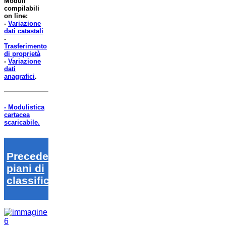
Moduli
compilabili
on line:
-
Variazione
dati catastali
-
Trasferimento
di proprietà
-
Variazione
dati
anagrafici
.
- Modulistica
cartacea
scaricabile.
Precedenti
piani di
classifica