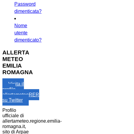
Password
dimenticata?
Nome
utente
dimenticato?
ALLERTA
METEO
EMILIA
ROMAGNA
Visita il
profilo
allertameteoRER
su Twitter
Profilo
ufficiale di
allertameteo.regione.emilia-
romagna.it,
sito di Arpae