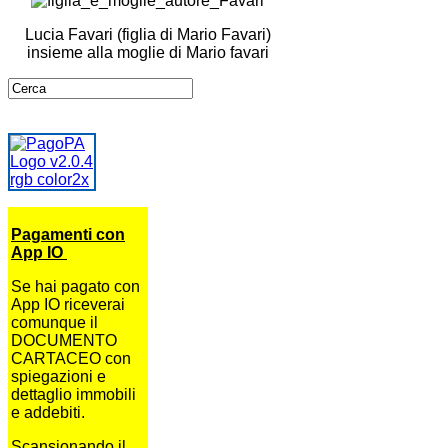
Lucia Favari (figlia di Mario Favari)
insieme alla moglie di Mario favari
Pagamenti con
App IO
Se hai pagato con
App IO riceverai
comunque il
DOCUMENTO
CARTACEO con
spiegazioni e
dettaglio immobili
e addebiti.
Scansionando il