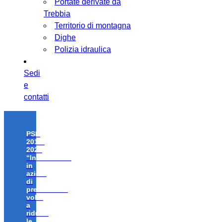
Portate derivate da
Trebbia
Territorio di montagna
Dighe
Polizia idraulica
Sedi
e
contatti
PSR
2014-
2020
“Investimenti
in
azioni
di
prevenzione
volte
a
ridurre
le