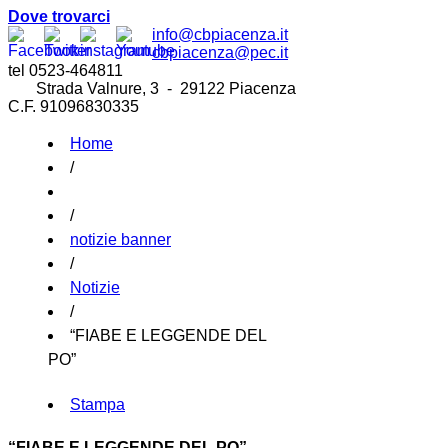
Dove trovarci
info@cbpiacenza.it
cbpiacenza@pec.it
tel 0523-464811
Strada Valnure, 3 - 29122 Piacenza
C.F. 91096830335
Home
/
/
notizie banner
/
Notizie
/
“FIABE E LEGGENDE DEL
PO”
Stampa
“FIABE E LEGGENDE DEL PO”