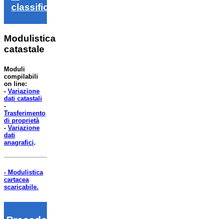
classifica
Modulistica
catastale
Moduli
compilabili
on line:
-
Variazione
dati catastali
-
Trasferimento
di proprietà
-
Variazione
dati
anagrafici
.
- Modulistica
cartacea
scaricabile.