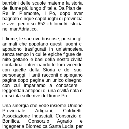
bambini delle scuole materne la storia
del fiume più lungo d’Italia. Da Pian del
Re in Piemonte, il Po, dopo aver
bagnato cinque capoluoghi di provincia
e aver percorso 652 chilometri, sfocia
nel mar Adriatico.
Il fiume, le sue rive boscose, persino gli
animali che popolano questi luoghi ci
appaiono trasfigurati in un’atmosfera
senza tempo in cui le epiche figure del
mito gettano le basi della nostra civiltà
contadina, intrecciando le loro vicende
con quelle della Storia e dei suoi
personaggi. I tanti racconti dispiegano
pagina dopo pagina un unico disegno,
con cui impariamo a conoscere i
leggendari antipodi di una civiltà nata e
cresciuta sulle rive del fiume Po.
Una sinergia che vede insieme Unione
Provinciale Artigiani, Coldiretti,
Associazione Industriali, Consorzio di
Bonifica, Consorzio Agrario e
Ingegneria Biomedica Santa Lucia, per