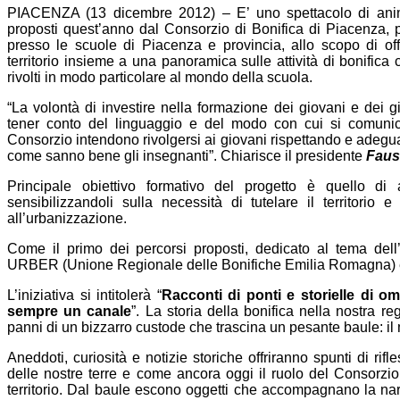
PIACENZA (13 dicembre 2012) – E’ uno spettacolo di anima
proposti quest’anno dal Consorzio di Bonifica di Piacenza, pre
presso le scuole di Piacenza e provincia, allo scopo di of
territorio insieme a una panoramica sulle attività di bonific
rivolti in modo particolare al mondo della scuola.
“La volontà di investire nella formazione dei giovani e dei gi
tener conto del linguaggio e del modo con cui si comunica
Consorzio intendono rivolgersi ai giovani rispettando e adeg
come sanno bene gli insegnanti”. Chiarisce il presidente
Faus
Principale obiettivo formativo del progetto è quello d
sensibilizzandoli sulla necessità di tutelare il territorio 
all’urbanizzazione.
Come il primo dei percorsi proposti, dedicato al tema del
URBER (Unione Regionale delle Bonifiche Emilia Romagna) e s
L’iniziativa si intitolerà “
Racconti di ponti e storielle di 
sempre un canale
”. La storia della bonifica nella nostra 
panni di un bizzarro custode che trascina un pesante baule: il
Aneddoti, curiosità e notizie storiche offriranno spunti di rif
delle nostre terre e come ancora oggi il ruolo del Consorzio 
territorio. Dal baule escono oggetti che accompagnano la na