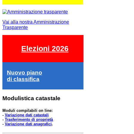
Vai alla nostra Amministrazione
Trasparente
Elezioni 2026
Nuovo piano
di classifica
Modulistica catastale
Moduli compilabili on line:
-
Variazione dati catastali
-
Trasferimento di proprietà
-
Variazione dati anagrafici
.