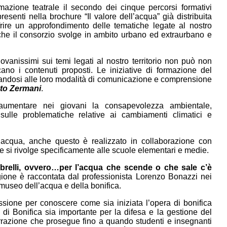
zione teatrale il secondo dei cinque percorsi formativi
senti nella brochure “Il valore dell’acqua” già distribuita
frire un approfondimento delle tematiche legate al nostro
a che il consorzio svolge in ambito urbano ed extraurbano e
ovanissimi sui temi legati al nostro territorio non può non
no i contenuti proposti. Le iniziative di formazione del
uandosi alle loro modalità di comunicazione e comprensione
to Zermani
.
i aumentare nei giovani la consapevolezza ambientale,
e sulle problematiche relative ai cambiamenti climatici e
l’acqua, anche questo è realizzato in collaborazione con
i rivolge specificamente alle scuole elementari e medie.
ombrelli, ovvero…per l’acqua che scende o che sale c’è
regione è raccontata dal professionista Lorenzo Bonazzi nei
 museo dell’acqua e della bonifica.
lessione per conoscere come sia iniziata l’opera di bonifica
di Bonifica sia importante per la difesa e la gestione del
rrazione che prosegue fino a quando studenti e insegnanti