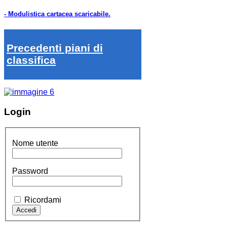
- Modulistica cartacea scaricabile.
Precedenti piani di
classifica
Login
Nome utente
Password
Ricordami