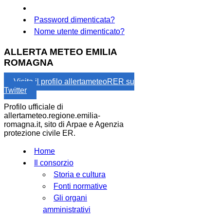
Password dimenticata?
Nome utente dimenticato?
ALLERTA METEO EMILIA
ROMAGNA
Visita il profilo allertameteoRER su
Twitter
Profilo ufficiale di
allertameteo.regione.emilia-
romagna.it, sito di Arpae e Agenzia
protezione civile ER.
Home
Il consorzio
Storia e cultura
Fonti normative
Gli organi
amministrativi