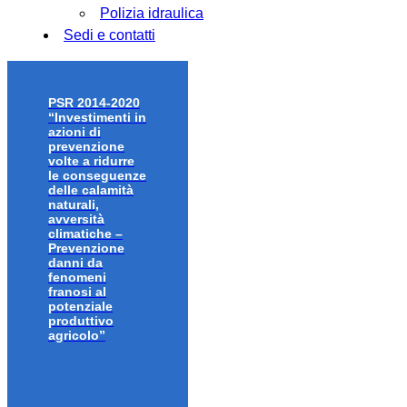
Polizia idraulica
Sedi e contatti
PSR 2014-2020
“Investimenti in
azioni di
prevenzione
volte a ridurre
le conseguenze
delle calamità
naturali,
avversità
climatiche –
Prevenzione
danni da
fenomeni
franosi al
potenziale
produttivo
agricolo”