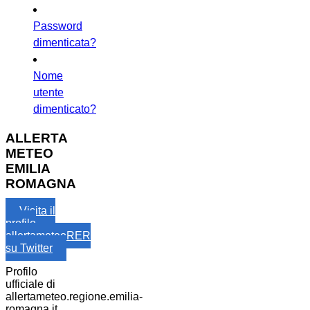
Password
dimenticata?
Nome
utente
dimenticato?
ALLERTA
METEO
EMILIA
ROMAGNA
Visita il
profilo
allertameteoRER
su Twitter
Profilo
ufficiale di
allertameteo.regione.emilia-
romagna.it,