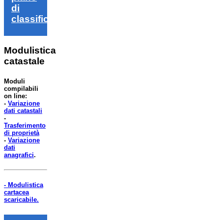
di
classifica
Modulistica
catastale
Moduli
compilabili
on line:
-
Variazione
dati catastali
-
Trasferimento
di proprietà
-
Variazione
dati
anagrafici
.
- Modulistica
cartacea
scaricabile.