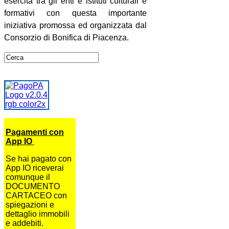
esercita tra gli enti e istituti culturali e
formativi con questa importante
iniziativa promossa ed organizzata dal
Consorzio di Bonifica di Piacenza.
Pagamenti con
App IO
Se hai pagato con
App IO riceverai
comunque il
DOCUMENTO
CARTACEO con
spiegazioni e
dettaglio immobili
e addebiti.