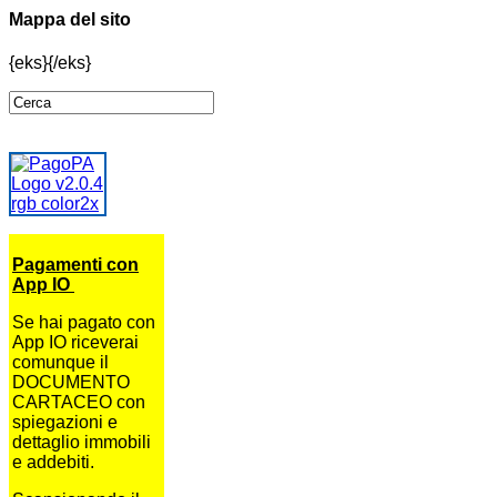
Mappa del sito
{eks}{/eks}
Pagamenti con
App IO
Se hai pagato con
App IO riceverai
comunque il
DOCUMENTO
CARTACEO con
spiegazioni e
dettaglio immobili
e addebiti.