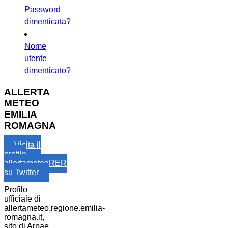
Password
dimenticata?
Nome
utente
dimenticato?
ALLERTA
METEO
EMILIA
ROMAGNA
Visita il
profilo
allertameteoRER
su Twitter
Profilo
ufficiale di
allertameteo.regione.emilia-
romagna.it,
sito di Arpae