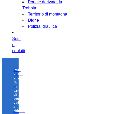
Portate derivate da
Trebbia
Territorio di montagna
Dighe
Polizia idraulica
Sedi
e
contatti
PSR
2014-
2020
“Investimenti
in
azioni
di
prevenzione
volte
a
ridurre