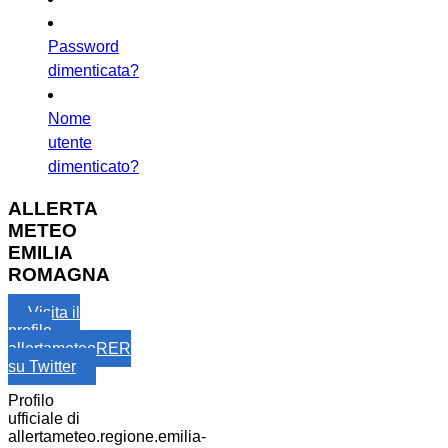
Password
dimenticata?
Nome
utente
dimenticato?
ALLERTA
METEO
EMILIA
ROMAGNA
Visita il
profilo
allertameteoRER
su Twitter
Profilo
ufficiale di
allertameteo.regione.emilia-