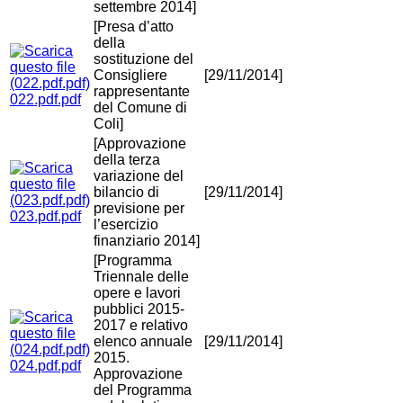
settembre 2014]
[Presa d’atto
della
sostituzione del
Consigliere
[29/11/2014]
rappresentante
022.pdf.pdf
del Comune di
Coli]
[Approvazione
della terza
variazione del
bilancio di
[29/11/2014]
previsione per
023.pdf.pdf
l’esercizio
finanziario 2014]
[Programma
Triennale delle
opere e lavori
pubblici 2015-
2017 e relativo
elenco annuale
[29/11/2014]
2015.
024.pdf.pdf
Approvazione
del Programma