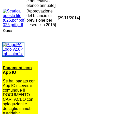
e del relativo
elenco annuale]
[Approvazione
del bilancio di
[29/11/2014]
previsione per
025.pdf.pdf
l’esercizio 2015]
Pagamenti con
App IO
Se hai pagato con
App IO riceverai
comunque il
DOCUMENTO
CARTACEO con
spiegazioni e
dettaglio immobili
e addebiti.