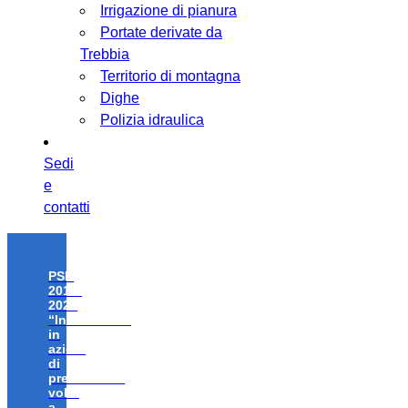
Irrigazione di pianura
Portate derivate da
Trebbia
Territorio di montagna
Dighe
Polizia idraulica
Sedi
e
contatti
PSR
2014-
2020
“Investimenti
in
azioni
di
prevenzione
volte
a