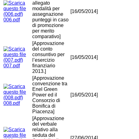
allegato
modalità per
[16/05/2014]
assegnazione
006.pdf
punteggi in caso
di promozione
per merito
comparativo]
[Approvazione
del conto
consuntivo per
[16/05/2014]
l’esercizio
007.pdf
finanziario
2013.]
[Approvazione
convenzione tra
Enel Green
Power ed il
[16/05/2014]
Consorzio di
008.pdf
Bonifica di
Piacenza]
[Approvazione
del verbale
relativo alla
seduta del
[27/06/2014]