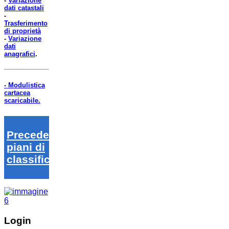
-
Variazione
dati catastali
-
Trasferimento
di proprietà
-
Variazione
dati
anagrafici
.
- Modulistica
cartacea
scaricabile.
Precedenti
piani di
classifica
Login