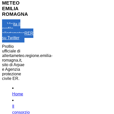
METEO
EMILIA
ROMAGNA
Visita il
profilo
allertameteoRER
su Twitter
Profilo
ufficiale di
allertameteo.regione.emilia-
romagna.it,
sito di Arpae
e Agenzia
protezione
civile ER.
Home
Il
consorzio