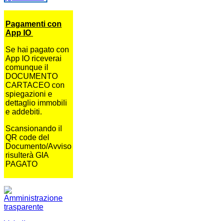
Pagamenti con
App IO
Se hai pagato con
App IO riceverai
comunque il
DOCUMENTO
CARTACEO con
spiegazioni e
dettaglio immobili
e addebiti.
Scansionando il
QR code del
Documento/Avviso
risulterà GIA
PAGATO