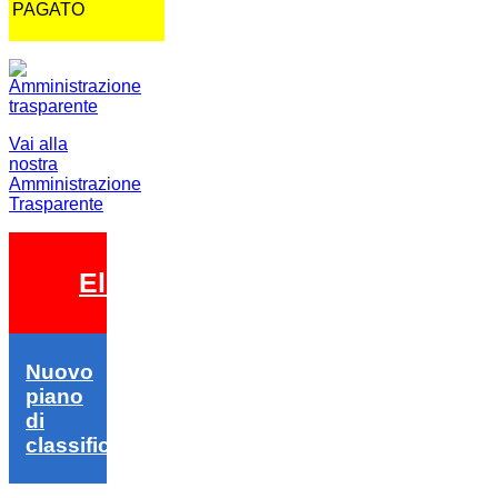
PAGATO
Vai alla
nostra
Amministrazione
Trasparente
Elezioni 2026
Nuovo
piano
di
classifica