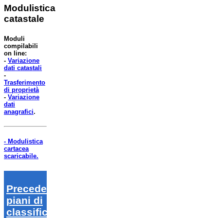
Modulistica
catastale
Moduli
compilabili
on line:
-
Variazione
dati catastali
-
Trasferimento
di proprietà
-
Variazione
dati
anagrafici
.
- Modulistica
cartacea
scaricabile.
Precedenti
piani di
classifica