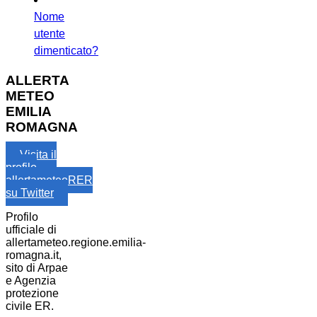
Nome
utente
dimenticato?
ALLERTA
METEO
EMILIA
ROMAGNA
Visita il
profilo
allertameteoRER
su Twitter
Profilo
ufficiale di
allertameteo.regione.emilia-
romagna.it,
sito di Arpae
e Agenzia
protezione
civile ER.