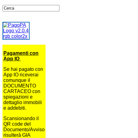
Pagamenti con
App IO
Se hai pagato con
App IO riceverai
comunque il
DOCUMENTO
CARTACEO con
spiegazioni e
dettaglio immobili
e addebiti.
Scansionando il
QR code del
Documento/Avviso
risulterà GIA