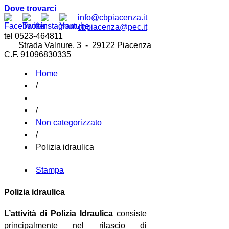
Dove trovarci
info@cbpiacenza.it
cbpiacenza@pec.it
tel 0523-464811
Strada Valnure, 3 - 29122 Piacenza
C.F. 91096830335
Home
/
/
Non categorizzato
/
Polizia idraulica
Stampa
Polizia idraulica
L’attività di Polizia Idraulica
consiste
principalmente nel rilascio di