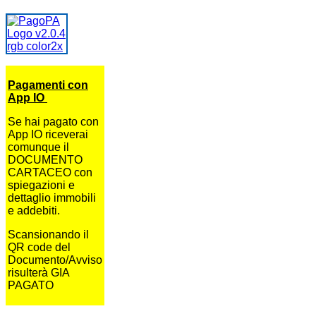
Pagamenti con
App IO
Se hai pagato con
App IO riceverai
comunque il
DOCUMENTO
CARTACEO con
spiegazioni e
dettaglio immobili
e addebiti.
Scansionando il
QR code del
Documento/Avviso
risulterà GIA
PAGATO