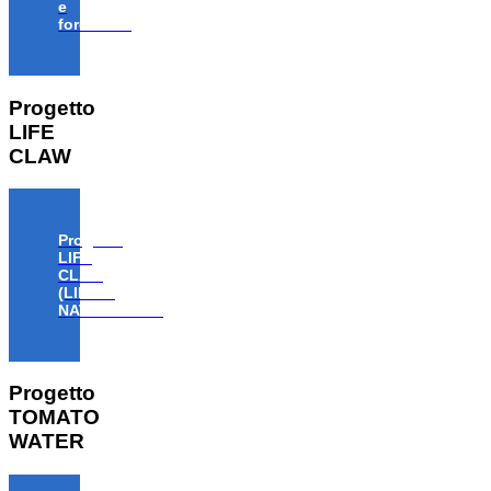
e
forestale”
Progetto
LIFE
CLAW
Progetto
LIFE
CLAW
(LIFE18
NAT/IT/000806)
Progetto
TOMATO
WATER