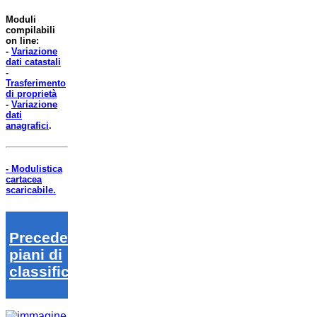
Moduli
compilabili
on line:
-
Variazione
dati catastali
-
Trasferimento
di proprietà
-
Variazione
dati
anagrafici
.
- Modulistica
cartacea
scaricabile.
Precedenti
piani di
classifica