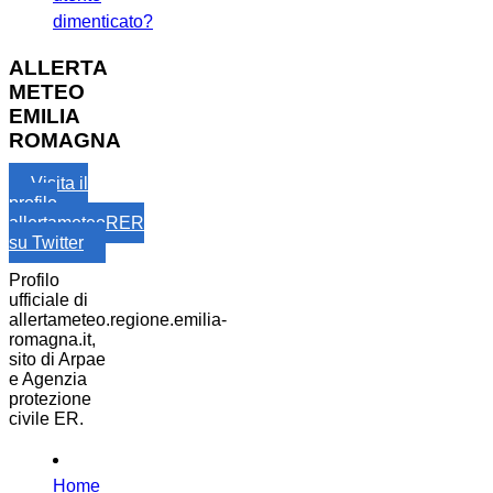
dimenticato?
ALLERTA
METEO
EMILIA
ROMAGNA
Visita il
profilo
allertameteoRER
su Twitter
Profilo
ufficiale di
allertameteo.regione.emilia-
romagna.it,
sito di Arpae
e Agenzia
protezione
civile ER.
Home