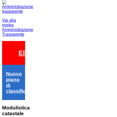
Vai alla
nostra
Amministrazione
Trasparente
Elezioni 2026
Nuovo
piano
di
classifica
Modulistica
catastale