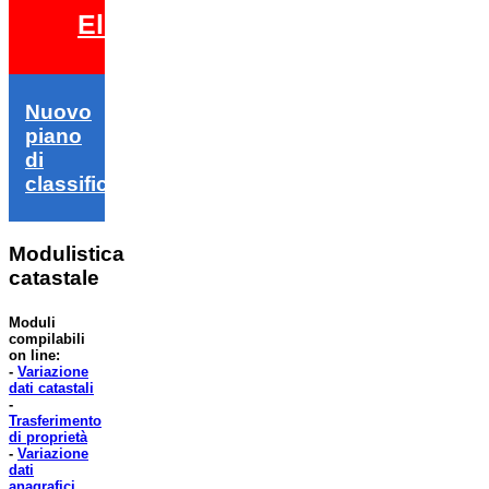
Elezioni 2026
Nuovo
piano
di
classifica
Modulistica
catastale
Moduli
compilabili
on line:
-
Variazione
dati catastali
-
Trasferimento
di proprietà
-
Variazione
dati
anagrafici
.