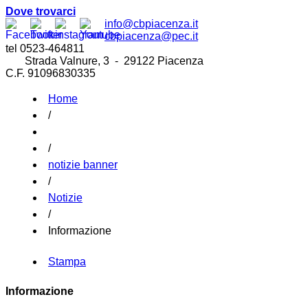
Dove trovarci
info@cbpiacenza.it
cbpiacenza@pec.it
tel 0523-464811
Strada Valnure, 3 - 29122 Piacenza
C.F. 91096830335
Home
/
/
notizie banner
/
Notizie
/
Informazione
Stampa
Informazione