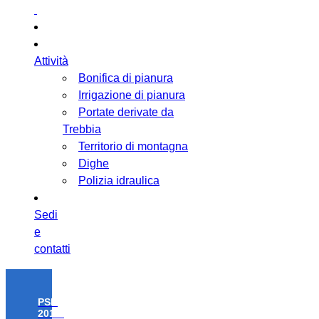
Attività
Bonifica di pianura
Irrigazione di pianura
Portate derivate da
Trebbia
Territorio di montagna
Dighe
Polizia idraulica
Sedi
e
contatti
PSR
2014-