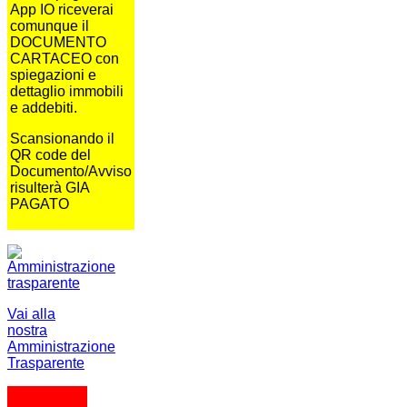
App IO riceverai
comunque il
DOCUMENTO
CARTACEO con
spiegazioni e
dettaglio immobili
e addebiti.
Scansionando il
QR code del
Documento/Avviso
risulterà GIA
PAGATO
Vai alla
nostra
Amministrazione
Trasparente