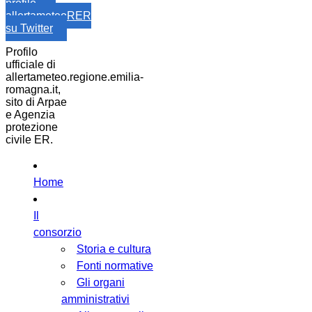
profilo
allertameteoRER
su Twitter
Profilo
ufficiale di
allertameteo.regione.emilia-
romagna.it,
sito di Arpae
e Agenzia
protezione
civile ER.
Home
Il
consorzio
Storia e cultura
Fonti normative
Gli organi
amministrativi