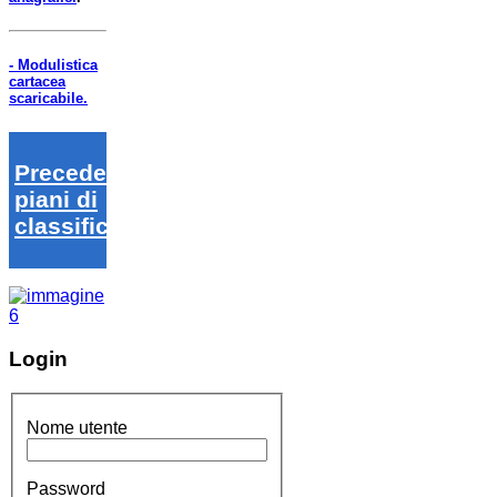
- Modulistica
cartacea
scaricabile.
Precedenti
piani di
classifica
Login
Nome utente
Password